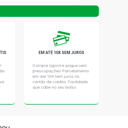
L SUV 1.6 8V ZETEC ROCAM
2009 - 2012) CAMBIO AUTOMATICO
LT SUV 1.6 8V ZETEC ROCAM FLEX
12) CAMBIO AUTOMATICO
LT FREESTYLE SUV 1.6 8V ZETEC
TIS
EM ATÉ 10X SEM JUROS
 (2009 - 2012) CAMBIO
CO
!
Compre agora e pague sem
ção
preocupações! Parcelamento
REESTYLE SUV 2.0 16V DURATEC
em até 10X sem juros no
- 2018)
va.
cartão de crédito. Facilidade
que cabe no seu bolso.
REESTYLE PLUS SUV 2.0 16V
X (2013 - 2018)
E SUV 2.0 16V DURATEC FLEX (2013