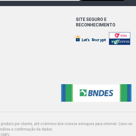
CH 2.0 16V GASOLINA (2007 - 2010)
SITE SEGURO E
H GL HATCH 1.6 16V SIGMA L4 FLEX
RECONHECIMENTO
)
H GLX HATCH 1.6 16V SIGMA L4 FLEX
)
N S POWERSHIFT SEDAN 2.0 16V
X (2013 - 2019)
N SE PLUS POWERSHIFT SEDAN 2.0
 FLEX (2013 - 2019)
N SE POWERSHIFT SEDAN 2.0 16V
X (2013 - 2019)
produto por cliente, até o término dos nossos estoques para internet. Caso os
N TITANIUM PLUS POWERSHIFT
análise e confirmação de dados.
6V DURATEC FLEX (2013 - 2019)
 CNPJ: