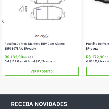
Pastilha De Freio Dianteira HRV Com Alarme
Pastilha De Fre
1BP31078AA BProauto
BProauto
R$ 132,90
R$ 172,90
no PIX
no
Ou
R$ 132,90
em até 4x de
R$ 33,22
sem juros
Ou
R$ 172,90
em até
VER PRODUTO
RECEBA NOVIDADES