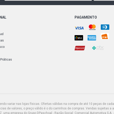
C30 STD HAT
ONAL
PAGAMENTO
FOCUS HATC
(2010 - 2012
vel
FOCUS HATC
ias
(2010 - 2012
sco
FOCUS SEDA
DURATEC FLE
 Práticas
FOCUS SEDA
16V DURATEC
FOCUS SEDA
DURATEC FLE
do variar nas lojas físicas. Ofertas válidas na compra de até 10 peças de cada 
FOCUS SEDA
ias de valores, o preço válido é o do carrinhos de compras. Vendas sujeitas a 
SEDAN 2.0 1
Z, uma empresa do Grupo DPaschoal - Razão Social: Comercial Automotiva S.A. -