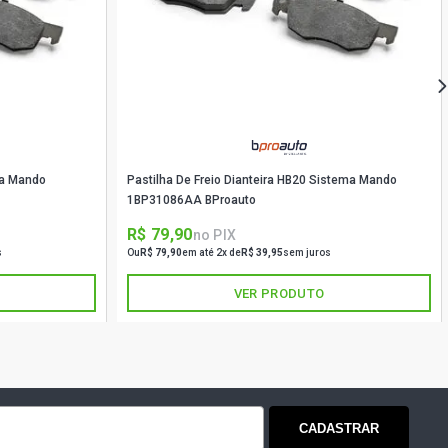
009 - 2011)
H GLX HATCH 2.0 16V DURATEC
009 - 2012)
H XR HATCH 2.0 16V DURATEC
009 - 2010)
ma Mando
Pastilha De Freio Dianteira HB20 Sistema Mando
N GHIA SEDAN 2.0 16V ZETEC FLEX
1BP31086AA BProauto
)
R$ 79,90
no PIX
s
Ou
R$ 79,90
em até 2x de
R$ 39,95
sem juros
N GHIA SEDAN 2.0 16V ZETEC
009 - 2011)
VER PRODUTO
N GLX SEDAN 2.0 16V ZETEC
009 - 2011)
N TITANIUM SEDAN 2.0 16V
X (2012 - 2012)
CADASTRAR