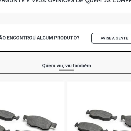
ERGUNTE E VEJA OPINIÕES DE QUEM JÁ COMP
ECOSPORT T
(2013 - 2019
ECOSPORT T
DURATEC FLE
ÃO ENCONTROU
ALGUM
PRODUTO?
AVISE A GENTE
ECOSPORT 4
GASOLINA (
Quem viu, viu também
ECOSPORT XL
2012) CAM
FOCUS HATC
GASOLINA (2
FOCUS HATC
DURATEC FLE
FOCUS HATC