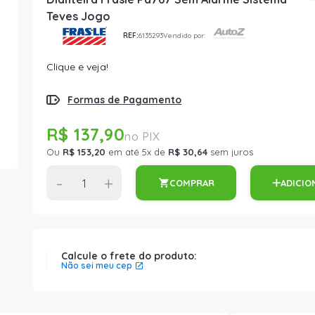
Teves Jogo
REF:
6135293
Vendido por:
Clique e veja!
Formas de Pagamento
R$ 137,90
Ou
R$ 153,20
em até 5x de
R$ 30,64
sem juros
-
+
COMPRAR
ADICIO
Calcule o frete do produto:
Não sei meu cep