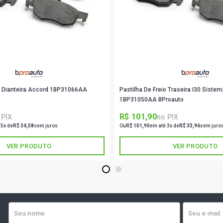
GASOLINA (2
FOCUS HATC
GASOLINA (2
FOCUS HATC
GASOLINA (2
io Dianteira Accord 1BP31066AA
Pastilha De Freio Traseira I30 Siste
FOCUS SEDA
1BP31050AA BProauto
(2009 - 2012
R$ 101,90
 PIX
no PIX
 5x de
R$ 34,58
sem juros
Ou
R$ 101,90
em até 3x de
R$ 33,96
sem juro
FOCUS SEDA
GASOLINA (2
VER PRODUTO
VER PRODUTO
FOCUS SEDA
1
2
GASOLINA (2
FOCUS SEDA
DURATEC FLE