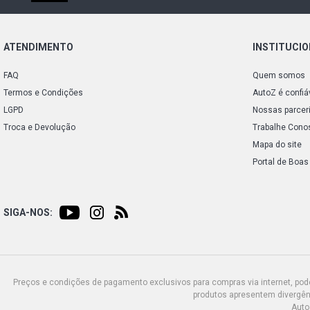
ATENDIMENTO
INSTITUCI
FAQ
Quem somos
Termos e Condições
AutoZ é confiá
LGPD
Nossas parcer
Troca e Devolução
Trabalhe Cono
Mapa do site
Portal de Boas
SIGA-NOS:
Preços e condições de pagamento exclusivos para compras via internet, poden
produtos apresentem divergênc
Auto