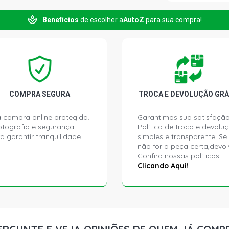
Benefícios
de escolher a
AutoZ
para sua compra!
ECOSPORT X
GASOLINA (
ECOSPORT X
(2009 - 20
ECOSPORT X
COMPRA SEGURA
TROCA E DEVOLUÇÃO GRÁ
ROCAM FLEX
AUTOMATI
 compra online protegida.
Garantimos sua satisfação
ptografia e segurança
Política de troca e devolu
a garantir tranquilidade.
simples e transparente. Se
ECOSPORT F
FLEX (2013 
não for a peça certa,devol
Confira nossas políticas
Clicando Aqui!
ECOSPORT F
DURATEC FLE
ECOSPORT S
- 2018)