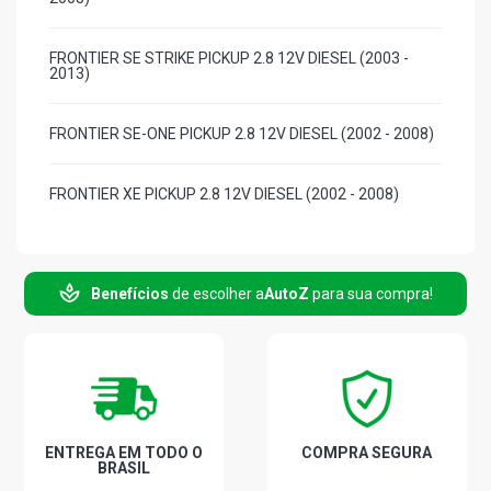
FRONTIER SE STRIKE PICKUP 2.8 12V DIESEL (2003 -
2013)
FRONTIER SE-ONE PICKUP 2.8 12V DIESEL (2002 - 2008)
FRONTIER XE PICKUP 2.8 12V DIESEL (2002 - 2008)
FRONTIER XE ATTACK PICKUP 2.8 12V DIESEL (2006 -
2008)
Benefícios
de escolher a
AutoZ
para sua compra!
FRONTIER XE TIT PICKUP 2.8 12V DIESEL (2002 - 2008)
TERRANO TD SUV 2.7 8V DIESEL (1987 - 1999)
TERRANO STD SUV 3.0 12V V6 DIESEL (1987 - 1999)
ENTREGA EM TODO O
COMPRA SEGURA
BRASIL