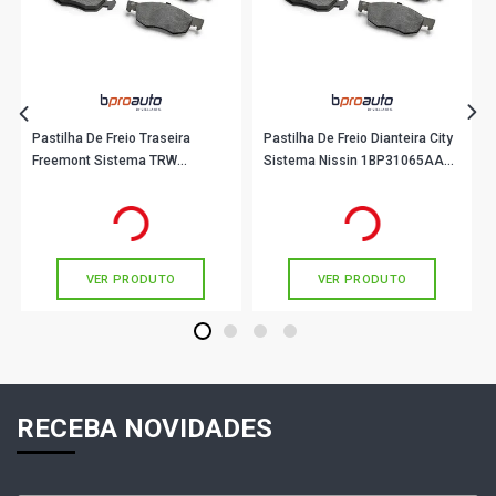
Pastilha De Freio Traseira
Pastilha De Freio Dianteira City
Freemont Sistema TRW
Sistema Nissin 1BP31065AA
1BP31044AA BProauto
BProauto
R$ 139,90
R$ 147,90
no PIX
no PIX
Ou
R$ 139,90
em até 4x de
R$ 34,97
Ou
R$ 147,90
em até 4x de
R$ 36,97
sem juros
sem juros
VER PRODUTO
VER PRODUTO
1
2
3
4
RECEBA NOVIDADES