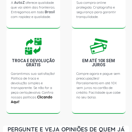
A
AutoZ
oferece qualidade
Sua compra online
XTERRA SE SUV 2.8 12V DIESEL (2003 - 2008)
que vai além das fronteiras.
protegida. Criptografia e
Entregamos em todo
Brasil
segurança para garantir
com rapidez e qualidade.
tranquilidade.
XTERRA XE SUV 2.8 12V DIESEL (2003 - 2007)
TROCA E DEVOLUÇÃO
EM ATÉ 10X SEM
GRÁTIS
JUROS
Garantimos sua satisfação!
Compre agora e pague sem
Política de troca e
preocupações!
devolução simples e
Parcelamento em até 10X
transparente. Se não for a
sem juros no cartão de
peça certa,devolva. Confira
crédito. Facilidade que cabe
nossas políticas
Clicando
no seu bolso.
Aqui!
PERGUNTE E VEJA OPINIÕES DE QUEM JÁ