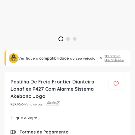
1
2
3
SELECIONE
Verifique a
compatibilidade
do seu veículo
SEU VEÍCULO
Pastilha De Freio Frontier Dianteira
Lonaflex P427 Com Alarme Sistema
Akebono Jogo
REF:
93634
Vendido por:
Clique e veja!
Formas de Pagamento