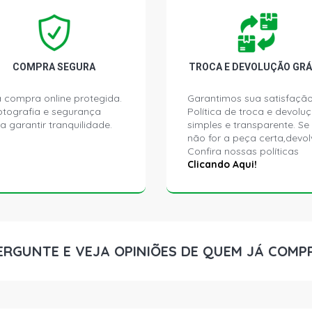
HILUX SRV D
2009)
HILUX DX PI
COMPRA SEGURA
TROCA E DEVOLUÇÃO GRÁ
 compra online protegida.
Garantimos sua satisfação
ptografia e segurança
Política de troca e devolu
a garantir tranquilidade.
simples e transparente. Se
não for a peça certa,devol
Confira nossas políticas
Clicando Aqui!
ERGUNTE E VEJA OPINIÕES DE QUEM JÁ COMP