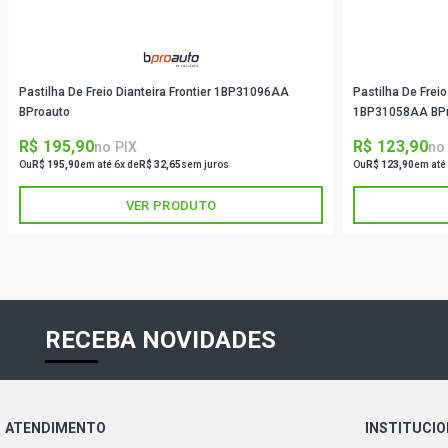
Pastilha De Freio Dianteira Frontier 1BP31096AA
Pastilha De Frei
BProauto
1BP31058AA BP
R$ 195,90
R$ 123,90
no PIX
no
Ou
R$ 195,90
em até 6x de
R$ 32,65
sem juros
Ou
R$ 123,90
em até
VER PRODUTO
RECEBA NOVIDADES
ATENDIMENTO
INSTITUCI