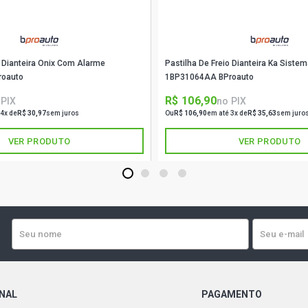
o Dianteira Onix Com Alarme
Pastilha De Freio Dianteira Ka Sistem
roauto
1BP31064AA BProauto
R$ 106,90
 PIX
no PIX
 4x de
R$ 30,97
sem juros
Ou
R$ 106,90
em até 3x de
R$ 35,63
sem juro
VER PRODUTO
VER PRODUTO
1
2
3
4
ONAL
PAGAMENTO