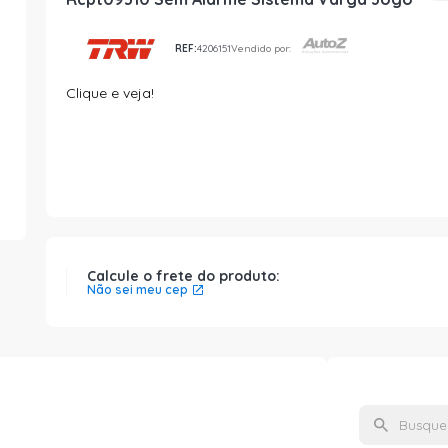
REF:
4206151
Vendido por:
Clique e veja!
Calcule o frete do produto:
Não sei meu cep