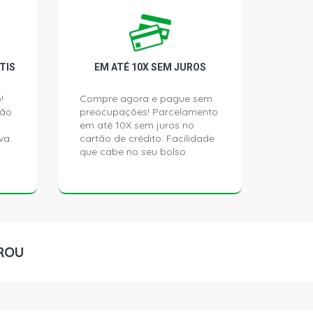
4D CD PICKUP 3.0 16V DIESEL (2005 -
CKUP 3.0 8V DIESEL (2005 - 2005)
TIS
EM ATÉ 10X SEM JUROS
!
Compre agora e pague sem
ção
preocupações! Parcelamento
em até 10X sem juros no
va.
cartão de crédito. Facilidade
que cabe no seu bolso.
ROU