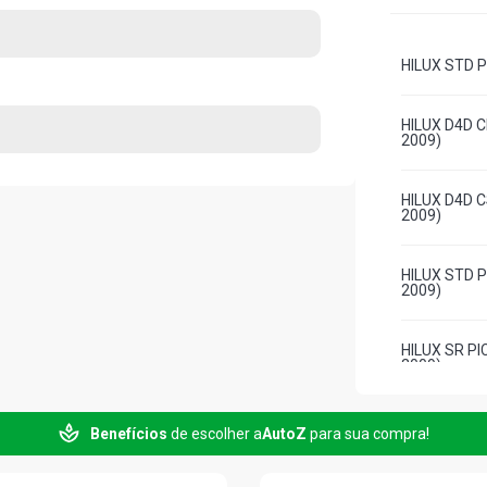
HILUX STD P
HILUX D4D C
2009)
HILUX D4D C
2009)
HILUX STD P
2009)
HILUX SR PI
2009)
HILUX SR D4
Benefícios
de escolher a
AutoZ
para sua compra!
2009)