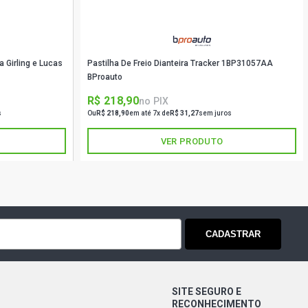
a Girling e Lucas
Pastilha De Freio Dianteira Tracker 1BP31057AA
BProauto
R$ 218,90
no PIX
s
Ou
R$ 218,90
em até 7x de
R$ 31,27
sem juros
VER PRODUTO
CADASTRAR
SITE SEGURO E
RECONHECIMENTO