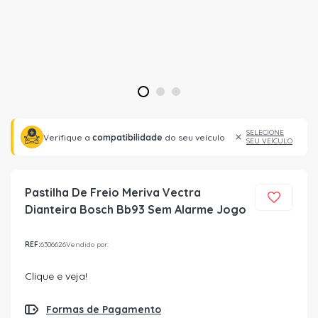
1
2
3
SELECIONE
Verifique a
compatibilidade
do seu veículo
SEU VEÍCULO
Pastilha De Freio Meriva Vectra
Dianteira Bosch Bb93 Sem Alarme Jogo
REF:
6306626
Vendido por:
Clique e veja!
Formas de Pagamento