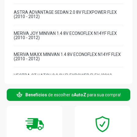
ASTRA ADVANTAGE SEDAN 2.0 8V FLEXPOWER FLEX
(2010 - 2012)
MERIVA JOY MINIVAN 1.4 8V ECONOFLEX N14YF FLEX
(2010 - 2012)
MERIVA MAXX MINIVAN 1.4 8V ECONOFLEX N14YF FLEX
(2010 - 2012)
VECTRA GT HATCH 2.0 8V FLEXPOWER FLEX (2010 -
2011)
Benefícios
de escolher a
AutoZ
para sua compra!
VECTRA GTX HATCH 2.0 8V FLEXPOWER FLEX (2010 -
2011)
VECTRA EXPRESSION SEDAN 2.0 8V FLEXPOWER FLEX
(2010 - 2011)