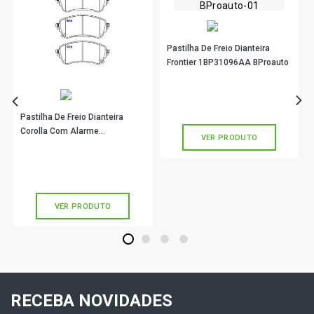
Pastilha De Freio Dianteira
Frontier 1BP31096AA BProauto
R$ 195,90
no PIX
Ou
R$ 195,90
em até 6x de
R$ 32,65
sem juros
Pastilha De Freio Dianteira
Corolla Com Alarme
VER PRODUTO
1BP31071AA BProauto
R$ 154,90
no PIX
Ou
R$ 154,90
em até 5x de
R$ 30,98
sem juros
VER PRODUTO
1
2
3
4
RECEBA NOVIDADES