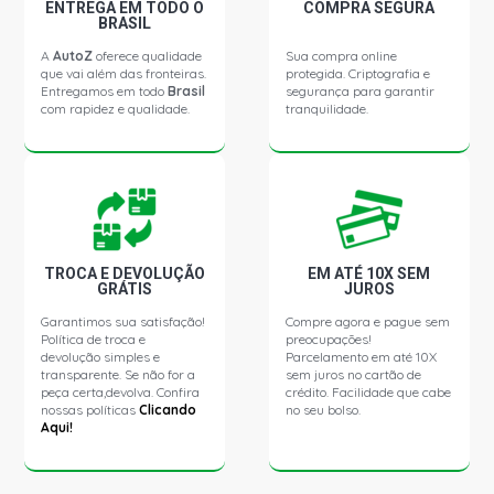
ZAFIRA COMFORT MINIVAN 2.0 8V FLEXPOWER FLEX
ENTREGA EM TODO O
COMPRA SEGURA
(2010 - 2012)
BRASIL
A
AutoZ
oferece qualidade
Sua compra online
que vai além das fronteiras.
protegida. Criptografia e
ZAFIRA ELEGANCE MINIVAN 2.0 8V FLEXPOWER FLEX
Entregamos em todo
Brasil
segurança para garantir
(2010 - 2012)
com rapidez e qualidade.
tranquilidade.
ZAFIRA ELITE MINIVAN 2.0 8V FLEXPOWER FLEX (2010 -
2012)
ZAFIRA EXPRESSION MINIVAN 2.0 8V FLEXPOWER FLEX
(2010 - 2012)
TROCA E DEVOLUÇÃO
EM ATÉ 10X SEM
GRÁTIS
JUROS
MERIVA COLLECTION MINIVAN 1.4 8V ECONOFLEX N14YF
Garantimos sua satisfação!
Compre agora e pague sem
FLEX (2012 - 2012)
Política de troca e
preocupações!
devolução simples e
Parcelamento em até 10X
transparente. Se não for a
sem juros no cartão de
ZAFIRA COLLECTION MINIVAN 2.0 8V FLEXPOWER FLEX
peça certa,devolva. Confira
crédito. Facilidade que cabe
(2012 - 2012)
nossas políticas
Clicando
no seu bolso.
Aqui!