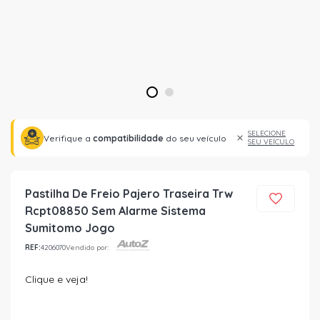
1
2
SELECIONE
Verifique a
compatibilidade
do seu veículo
SEU VEÍCULO
Pastilha De Freio Pajero Traseira Trw
Rcpt08850 Sem Alarme Sistema
Sumitomo Jogo
REF:
4206070
Vendido por:
Clique e veja!