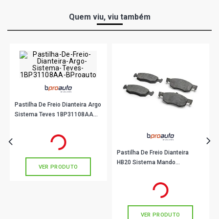
Quem viu, viu também
Pastilha De Freio Dianteira Argo
Sistema Teves 1BP31108AA
BProauto
R$ 104,90
no PIX
Ou
R$ 104,90
em até 3x de
R$ 34,96
sem juros
Pastilha De Freio Dianteira
HB20 Sistema Mando
VER PRODUTO
1BP31086AA BProauto
R$ 79,90
no PIX
Ou
R$ 79,90
em até 2x de
R$ 39,95
sem juros
VER PRODUTO