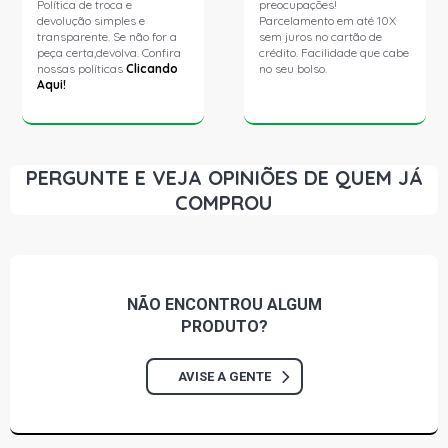
Política de troca e
preocupações!
devolução simples e
Parcelamento em até 10X
transparente. Se não for a
sem juros no cartão de
peça certa,devolva. Confira
crédito. Facilidade que cabe
nossas políticas
Clicando
no seu bolso.
Aqui!
PERGUNTE E VEJA OPINIÕES DE QUEM JÁ
COMPROU
NÃO ENCONTROU
ALGUM
PRODUTO?
AVISE A GENTE