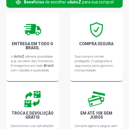
Benefícios
de escolher a
AutoZ
para sua compra!
PAJERO SPORT SUV 3.0 24V 6G72 V6 GASOLINA (1998 -
2006)
PAJERO SPORT GLS SUV 3.0 24V V6 GASOLINA (2001 -
2006)
PAJERO SPORT HPE SUV 3.0 24V V6 GASOLINA (2001 -
ENTREGA EM TODO O
COMPRA SEGURA
2006)
BRASIL
A
AutoZ
oferece qualidade
Sua compra online
que vai além das fronteiras.
protegida. Criptografia e
PAJERO SPORT SE SUV 3.0 24V 6G72 V6 GASOLINA
Entregamos em todo
Brasil
segurança para garantir
(2002 - 2003)
com rapidez e qualidade.
tranquilidade.
PAJERO SPORT HPE SUV 3.5 24V 6G74 V6 GASOLINA
(2006 - 2009)
TROCA E DEVOLUÇÃO
EM ATÉ 10X SEM
GRÁTIS
JUROS
Garantimos sua satisfação!
Compre agora e pague sem