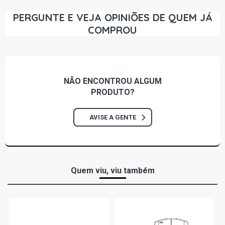
PERGUNTE E VEJA OPINIÕES DE QUEM JÁ
RANGE ROVER VOGUE SUV 4.4 32V DIESEL (2011 - 2016)
COMPROU
NÃO ENCONTROU
ALGUM
PRODUTO?
AVISE A GENTE
Quem viu, viu também