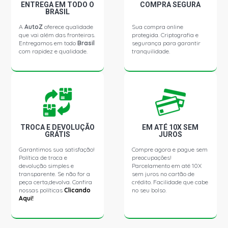
DISCOVERY 3 HSE SUV 4.4 32V V8 GASOLINA (2005 -
ENTREGA EM TODO O
COMPRA SEGURA
2009)
BRASIL
A
AutoZ
oferece qualidade
Sua compra online
que vai além das fronteiras.
protegida. Criptografia e
RANGE ROVER SPORT HSE SUV 2.7 24V V6 DIESEL (2006
Entregamos em todo
Brasil
segurança para garantir
- 2007)
com rapidez e qualidade.
tranquilidade.
RANGE ROVER SPORT SE SUV 2.7 24V V6 DIESEL (2007 -
2009)
RANGE ROVER SPORT SUPERCHARGED SUV 4.2 32V V8
GASOLINA (2006 - 2009)
TROCA E DEVOLUÇÃO
EM ATÉ 10X SEM
GRÁTIS
JUROS
RANGE ROVER SUPERCHARGED SUV 4.2 32V V8
Garantimos sua satisfação!
Compre agora e pague sem
GASOLINA (2005 - 2009)
Política de troca e
preocupações!
devolução simples e
Parcelamento em até 10X
transparente. Se não for a
sem juros no cartão de
RANGE ROVER SPORT HSE SUV 4.4 32V V8 GASOLINA
peça certa,devolva. Confira
crédito. Facilidade que cabe
(2005 - 2007)
nossas políticas
Clicando
no seu bolso.
Aqui!
RANGE ROVER SPORT SE 4X4 SUV 4.4 32V V8
GASOLINA (2007 - 2008)