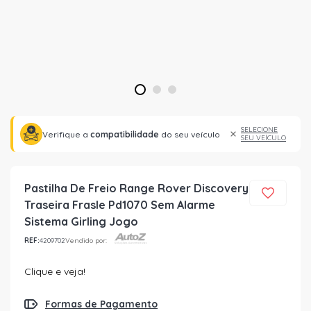
1
2
3
SELECIONE
Verifique a
compatibilidade
do seu veículo
SEU VEÍCULO
Pastilha De Freio Range Rover Discovery
Traseira Frasle Pd1070 Sem Alarme
Sistema Girling Jogo
REF:
4209702
Vendido por:
Clique e veja!
Formas de Pagamento