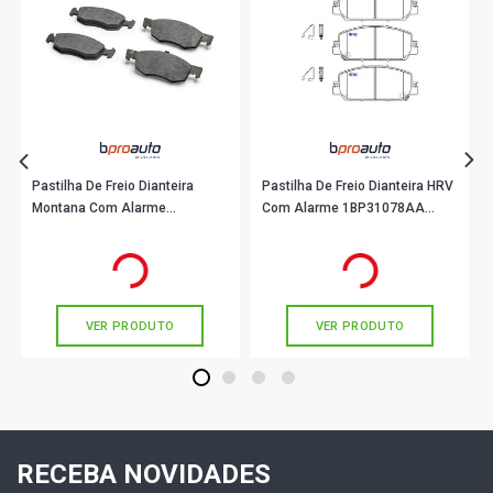
Pastilha De Freio Dianteira
Pastilha De Freio Dianteira HRV
Montana Com Alarme
Com Alarme 1BP31078AA
1BP31059AA BProauto
BProauto
R$ 115,90
R$ 132,90
no PIX
no PIX
Ou
R$ 115,90
em até 3x de
R$ 38,63
Ou
R$ 132,90
em até 4x de
R$ 33,22
sem juros
sem juros
VER PRODUTO
VER PRODUTO
1
2
3
4
RECEBA NOVIDADES