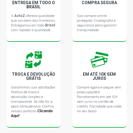
2021)
ENTREGA EM TODO O
COMPRA SEGURA
BRASIL
A
AutoZ
oferece qualidade
Sua compra online
RANGER LIMITED CD PICKUP 2.5 16V DURATEC FLEX
que vai além das fronteiras.
protegida. Criptografia e
(2013 - 2020)
Entregamos em todo
Brasil
segurança para garantir
com rapidez e qualidade.
tranquilidade.
RANGER TROPICAB SUV 2.5 16V DURATEC FLEX (2013 -
2020)
RANGER TROPIVAN SUV 2.5 16V DURATEC FLEX (2013 -
2021)
TROCA E DEVOLUÇÃO
EM ATÉ 10X SEM
GRÁTIS
JUROS
RANGER TROPICAB SUV 3.2 20V DURATORQ DIESEL
(2013 - 2021)
Garantimos sua satisfação!
Compre agora e pague sem
Política de troca e
preocupações!
devolução simples e
Parcelamento em até 10X
RANGER TROPIVAN SUV 3.2 20V DURATORQ DIESEL
transparente. Se não for a
sem juros no cartão de
(2013 - 2021)
peça certa,devolva. Confira
crédito. Facilidade que cabe
nossas políticas
Clicando
no seu bolso.
Aqui!