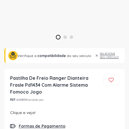
1
2
3
SELECIONE
Verifique a
compatibilidade
do seu veículo
SEU VEÍCULO
Pastilha De Freio Ranger Dianteira
Frasle Pd1434 Com Alarme Sistema
Fomoco Jogo
REF:
4209834
Vendido por:
Clique e veja!
Formas de Pagamento