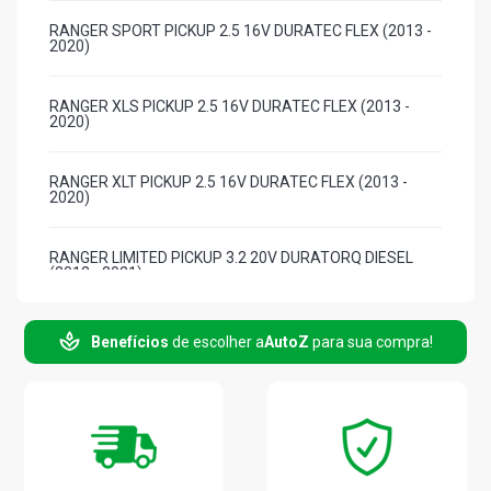
RANGER SPORT PICKUP 2.5 16V DURATEC FLEX (2013 -
2020)
RANGER XLS PICKUP 2.5 16V DURATEC FLEX (2013 -
2020)
RANGER XLT PICKUP 2.5 16V DURATEC FLEX (2013 -
2020)
RANGER LIMITED PICKUP 3.2 20V DURATORQ DIESEL
(2012 - 2021)
RANGER LIMITED PLUS PICKUP 3.2 20V DURATORQ
Benefícios
de escolher a
AutoZ
para sua compra!
DIESEL (2012 - 2021)
RANGER XLS PICKUP 3.2 20V DURATORQ DIESEL (2012 -
2021)
RANGER XLT PICKUP 3.2 20V DURATORQ DIESEL (2012 -