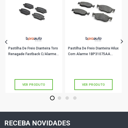
Pastilha De Freio Dianteira Toro
Pastilha De Freio Dianteira Hilux
Renagade Fastback C/Alarme
Com Alarme 1BP31075AA
1BP31100AA BProauto
BProauto
R$ 243,90
R$ 176,90
no PIX
no PIX
Ou
R$ 243,90
em até 8x de
R$ 30,48
Ou
R$ 176,90
em até 5x de
R$ 35,38
sem juros
sem juros
VER PRODUTO
VER PRODUTO
1
2
3
4
RECEBA NOVIDADES