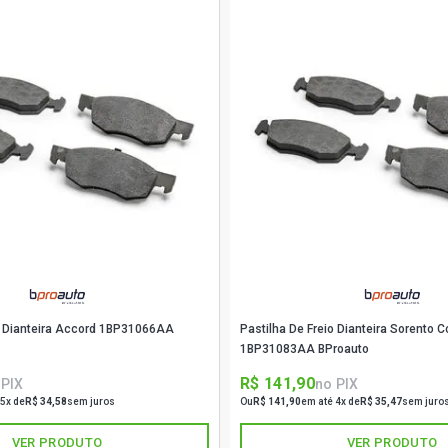
io Dianteira Accord 1BP31066AA
Pastilha De Freio Dianteira Sorento
1BP31083AA BProauto
R$ 141,90
 PIX
no PIX
 5x de
R$ 34,58
sem juros
Ou
R$ 141,90
em até 4x de
R$ 35,47
sem juro
VER PRODUTO
VER PRODUTO