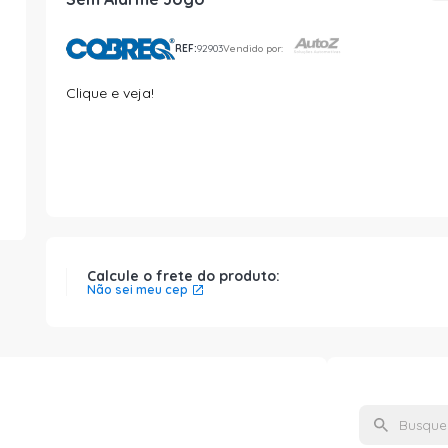
REF:
92903
Vendido por:
Clique e veja!
Calcule o frete do produto:
Não sei meu cep