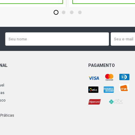
1
2
3
4
ONAL
PAGAMENTO
vel
ias
sco
 Práticas