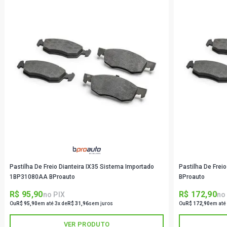
Pastilha De Freio Dianteira IX35 Sistema Importado
Pastilha De Fre
1BP31080AA BProauto
BProauto
R$ 95,90
R$ 172,90
no PIX
no
Ou
R$ 95,90
em até 3x de
R$ 31,96
sem juros
Ou
R$ 172,90
em até
VER PRODUTO