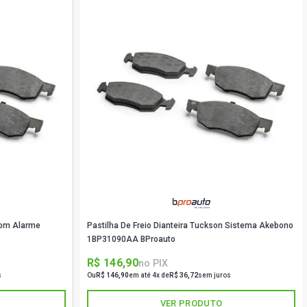
 Com Alarme
Pastilha De Freio Dianteira Tuckson Sistema Akebono
1BP31090AA BProauto
R$ 146,90
no PIX
s
Ou
R$ 146,90
em até 4x de
R$ 36,72
sem juros
VER PRODUTO