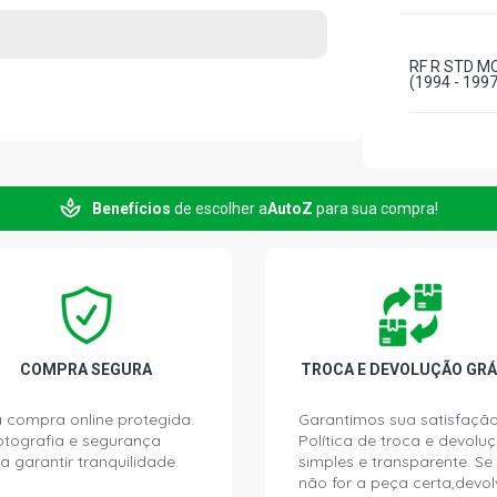
RF R STD M
(1994 - 1997
Benefícios
de escolher a
AutoZ
para sua compra!
COMPRA SEGURA
TROCA E DEVOLUÇÃO GRÁ
 compra online protegida.
Garantimos sua satisfação
ptografia e segurança
Política de troca e devolu
a garantir tranquilidade.
simples e transparente. Se
não for a peça certa,devol