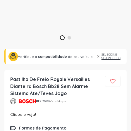
1
2
SELECIONE
Verifique a
compatibilidade
do seu veículo
SEU VEÍCULO
Pastilha De Freio Royale Versailles
Dianteira Bosch Bb28 Sem Alarme
Sistema Ate/Teves Jogo
REF:
78089
Vendido por:
Clique e veja!
Formas de Pagamento