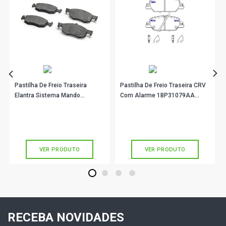
QUANTUM GLS I SW 2.0 8V AP (1990 - 1994)
SANTANA CG SEDAN 1.8 8V AP (1990 - 1994)
SANTANA CL SEDAN 1.8 8V AP (1990 - 1994)
SANTANA CLI SEDAN 1.8 8V AP (1990 - 1994)
Pastilha De Freio Traseira
Pastilha De Freio Traseira CRV
Elantra Sistema Mando
Com Alarme 1BP31079AA
1BP31082AA BProauto
BProauto
R$ 89,90
R$ 103,90
no PIX
no PIX
SANTANA CS SEDAN 1.8 8V AP (1990 - 1994)
Ou
R$ 89,90
em até 2x de
R$ 44,95
Ou
R$ 103,90
em até 3x de
R$ 34,63
sem juros
sem juros
SANTANA GL SEDAN 1.8 8V AP (1990 - 1994)
VER PRODUTO
VER PRODUTO
SANTANA GLS SEDAN 1.8 8V AP (1990 - 1994)
1
2
3
4
SANTANA CL SEDAN 2.0 8V AP (1990 - 1994)
RECEBA NOVIDADES
SANTANA EVIDENCE SEDAN 2.0 8V AP (1990 - 1994)