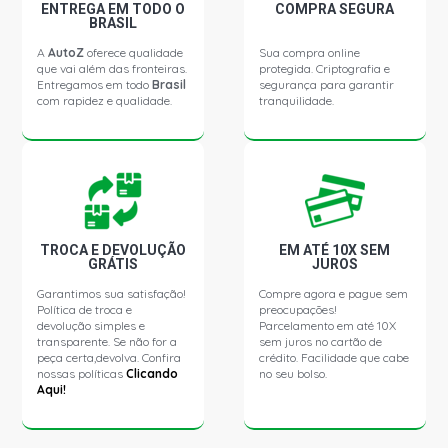
ENTREGA EM TODO O
COMPRA SEGURA
VERSAILLES GHIA I SEDAN 2.0 8V AP (1991 - 1994)
BRASIL
A
AutoZ
oferece qualidade
Sua compra online
que vai além das fronteiras.
protegida. Criptografia e
VERSAILLES GL SEDAN 2.0 8V AP (1991 - 1994)
Entregamos em todo
Brasil
segurança para garantir
com rapidez e qualidade.
tranquilidade.
VERSAILLES GL I SEDAN 2.0 8V AP (1991 - 1994)
GOL G1 GTI HATCH 2.0 8V AP (1990 - 1994)
QUANTUM CD SW 1.8 8V AP (1990 - 1994)
TROCA E DEVOLUÇÃO
EM ATÉ 10X SEM
GRÁTIS
JUROS
Garantimos sua satisfação!
Compre agora e pague sem
QUANTUM CG SW 1.8 8V AP (1990 - 1994)
Política de troca e
preocupações!
devolução simples e
Parcelamento em até 10X
transparente. Se não for a
sem juros no cartão de
QUANTUM CL SW 1.8 8V AP (1990 - 1994)
peça certa,devolva. Confira
crédito. Facilidade que cabe
nossas políticas
Clicando
no seu bolso.
Aqui!
QUANTUM CLI SW 1.8 8V AP (1990 - 1994)