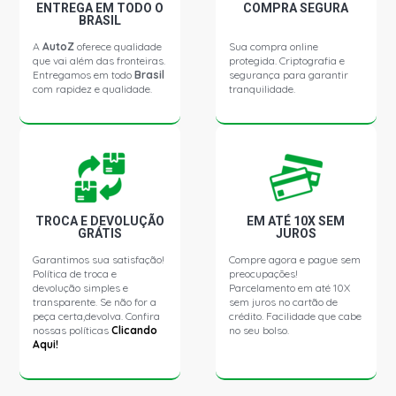
ENTREGA EM TODO O
COMPRA SEGURA
VERSAILLES GHIA I SEDAN 2.0 8V AP (1991 - 1994)
BRASIL
A
AutoZ
oferece qualidade
Sua compra online
que vai além das fronteiras.
protegida. Criptografia e
VERSAILLES GL SEDAN 2.0 8V AP (1991 - 1994)
Entregamos em todo
Brasil
segurança para garantir
com rapidez e qualidade.
tranquilidade.
VERSAILLES GL I SEDAN 2.0 8V AP (1991 - 1994)
GOL G1 GTI HATCH 2.0 8V AP (1991 - 1994)
QUANTUM CD SW 1.8 8V AP (1991 - 1994)
TROCA E DEVOLUÇÃO
EM ATÉ 10X SEM
GRÁTIS
JUROS
Garantimos sua satisfação!
Compre agora e pague sem
QUANTUM CG SW 1.8 8V AP (1991 - 1994)
Política de troca e
preocupações!
devolução simples e
Parcelamento em até 10X
transparente. Se não for a
sem juros no cartão de
QUANTUM CL SW 1.8 8V AP (1991 - 1994)
peça certa,devolva. Confira
crédito. Facilidade que cabe
nossas políticas
Clicando
no seu bolso.
Aqui!
QUANTUM CLI SW 1.8 8V AP (1991 - 1994)