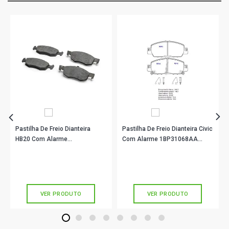
Pastilha De Freio Dianteira
Pastilha De Freio Dianteira Civic
HB20 Com Alarme
Com Alarme 1BP31068AA
1BP31087AA BProauto
BProauto
R$ 99,90
R$ 146,90
no PIX
no PIX
Ou
R$ 99,90
em até 3x de
R$ 33,30
Ou
R$ 146,90
em até 4x de
R$ 36,72
sem juros
sem juros
VER PRODUTO
VER PRODUTO
1
2
3
4
5
6
7
8