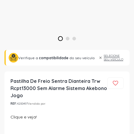
1
2
3
SELECIONE
Verifique a
compatibilidade
do seu veículo
SEU VEÍCULO
Pastilha De Freio Sentra Dianteira Trw
Rcpt13000 Sem Alarme Sistema Akebono
Jogo
REF:
4200497
Vendido por:
Clique e veja!