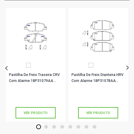
Pastilha De Freio Traseira CRV
Pastilha De Freio Dianteira HRV
Com Alarme 1BP31079AA
Com Alarme 1BP31078AA
BProauto
BProauto
R$ 103,90
R$ 132,90
no PIX
no PIX
Ou
R$ 103,90
em até 3x de
R$ 34,63
Ou
R$ 132,90
em até 4x de
R$ 33,22
sem juros
sem juros
VER PRODUTO
VER PRODUTO
1
2
3
4
5
6
7
8