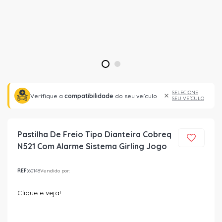
1
2
SELECIONE
Verifique a
compatibilidade
do seu veículo
SEU VEÍCULO
Pastilha De Freio Tipo Dianteira Cobreq
N521 Com Alarme Sistema Girling Jogo
REF:
60148
Vendido por:
Clique e veja!