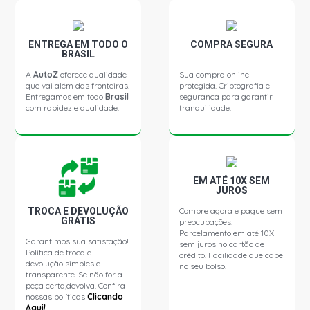
GRAND VITARA STD SUV 2.0 16V GASOLINA (2016 -
2019)
ENTREGA EM TODO O
COMPRA SEGURA
BRASIL
GRAND VITARA STD SUV 2.0 16V TURBO DIESEL (1999 -
2003)
A
AutoZ
oferece qualidade
Sua compra online
que vai além das fronteiras.
protegida. Criptografia e
Entregamos em todo
Brasil
segurança para garantir
GRAND VITARA STD SUV 2.5 24V GASOLINA (1998 -
com rapidez e qualidade.
tranquilidade.
2003)
SIDEKICK STD UTILITARIO 1.6 8V GASOLINA (1991 -
1996)
EM ATÉ 10X SEM
JUROS
SIDEKICK CANVAS TOP UTILITARIO 1.6 8V GASOLINA
(1995 - 1996)
TROCA E DEVOLUÇÃO
Compre agora e pague sem
GRÁTIS
preocupações!
Parcelamento em até 10X
Garantimos sua satisfação!
sem juros no cartão de
SIDEKICK JL UTILITARIO 1.6 8V GASOLINA (1991 - 1995)
Política de troca e
crédito. Facilidade que cabe
devolução simples e
no seu bolso.
transparente. Se não for a
SIDEKICK JLX TOP METAL UTILITARIO 1.6 8V GASOLINA
peça certa,devolva. Confira
(1991 - 1995)
nossas políticas
Clicando
Aqui!