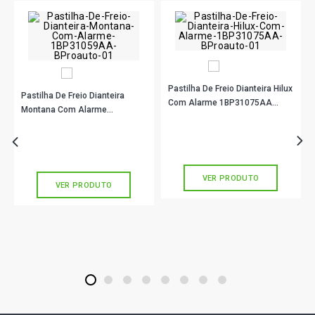
Pastilha De Freio Dianteira Hilux
Pastilha De Freio Dianteira
Com Alarme 1BP31075AA
Montana Com Alarme
BProauto
1BP31059AA BProauto
R$ 176,90
no PIX
R$ 115,90
no PIX
Ou
R$ 176,90
em até 5x de
R$ 35,38
Ou
R$ 115,90
em até 3x de
R$ 38,63
sem juros
sem juros
VER PRODUTO
VER PRODUTO
1
2
3
4
5
6
7
8