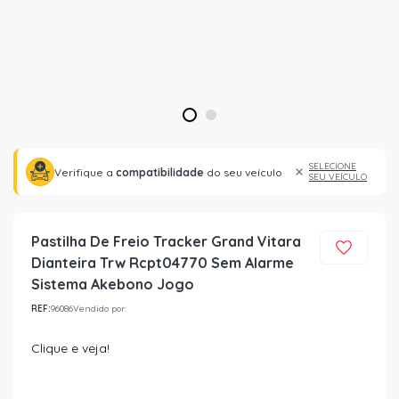
1
2
SELECIONE
Verifique a
compatibilidade
do seu veículo
SEU VEÍCULO
Pastilha De Freio Tracker Grand Vitara
Dianteira Trw Rcpt04770 Sem Alarme
Sistema Akebono Jogo
REF:
96086
Vendido por:
Clique e veja!