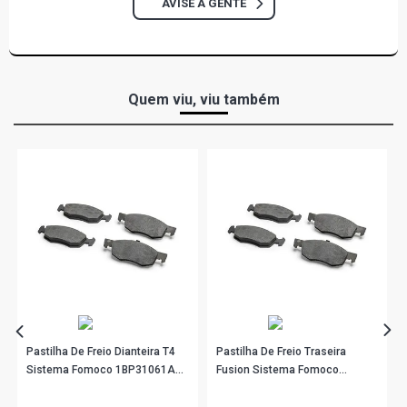
AVISE A GENTE
Quem viu, viu também
Pastilha De Freio Dianteira T4
Pastilha De Freio Traseira
Sistema Fomoco 1BP31061AA
Fusion Sistema Fomoco
BProauto
1BP31063AA BProauto
R$ 141,90
R$ 97,90
no PIX
no PIX