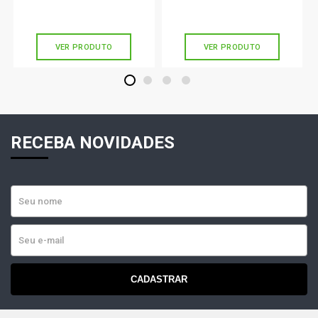
Ou
R$ 141,90
em até 4x de
R$ 35,47
Ou
R$ 97,90
em até 3x de
R$ 32,63
sem juros
sem juros
VER PRODUTO
VER PRODUTO
1
2
3
4
RECEBA NOVIDADES
CADASTRAR