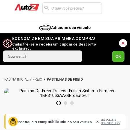
Adicione seu veículo
ECONOMIZE EM SUA PRIMEIRA COMPRA!
Cadastre-se e receba um cupom de desconto
exclusivo.
OK
FREIO
PASTILHAS DE FREIO
1
2
3
SELECIONE
Verifique a
compatibilidade
do seu veículo
SEU VEÍCULO