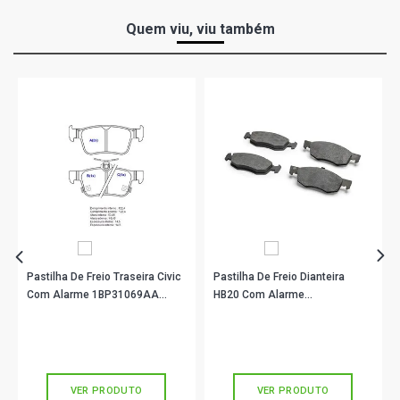
Quem viu, viu também
Pastilha De Freio Traseira Civic
Pastilha De Freio Dianteira
Com Alarme 1BP31069AA
HB20 Com Alarme
BProauto
1BP31092AA BProauto
R$ 115,90
R$ 94,90
no PIX
no PIX
Ou
R$ 115,90
em até 3x de
R$ 38,63
Ou
R$ 94,90
em até 3x de
R$ 31,63
sem juros
sem juros
VER PRODUTO
VER PRODUTO