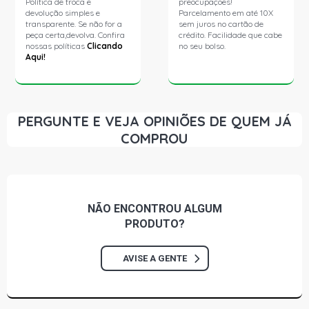
Política de troca e
preocupações!
devolução simples e
Parcelamento em até 10X
transparente. Se não for a
sem juros no cartão de
peça certa,devolva. Confira
crédito. Facilidade que cabe
nossas políticas
Clicando
no seu bolso.
Aqui!
PERGUNTE E VEJA OPINIÕES DE QUEM JÁ
COMPROU
NÃO ENCONTROU
ALGUM
PRODUTO?
AVISE A GENTE