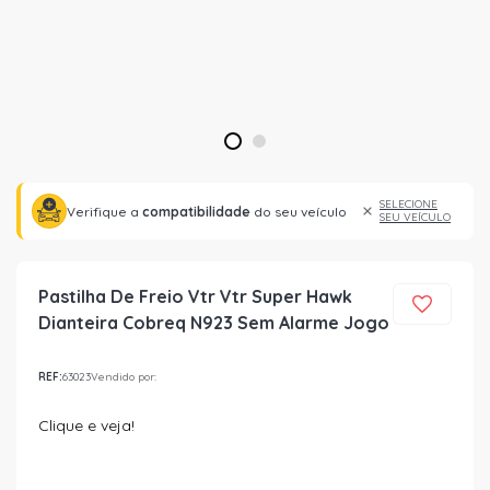
1
2
SELECIONE
Verifique a
compatibilidade
do seu veículo
SEU VEÍCULO
Pastilha De Freio Vtr Vtr Super Hawk
Dianteira Cobreq N923 Sem Alarme Jogo
REF:
63023
Vendido por:
Clique e veja!