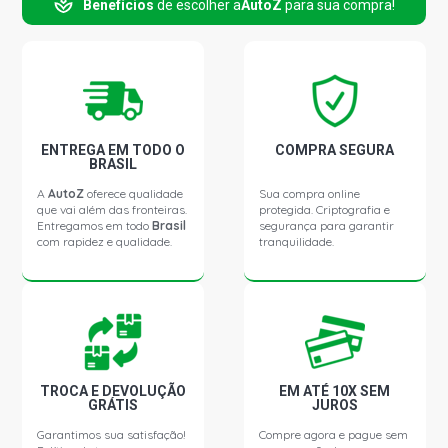
Benefícios
de escolher a
AutoZ
para sua compra!
VFR 750 FR MOTO 750CC 4V SOHC 4T V2 GASOLINA
(1994 - 1999)
ENTREGA EM TODO O
COMPRA SEGURA
BRASIL
A
AutoZ
oferece qualidade
Sua compra online
que vai além das fronteiras.
protegida. Criptografia e
Entregamos em todo
Brasil
segurança para garantir
com rapidez e qualidade.
tranquilidade.
TROCA E DEVOLUÇÃO
EM ATÉ 10X SEM
GRÁTIS
JUROS
Garantimos sua satisfação!
Compre agora e pague sem