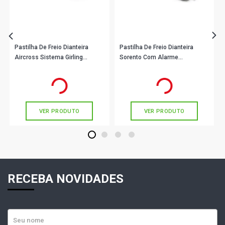
Pastilha De Freio Dianteira
Pastilha De Freio Dianteira
Aircross Sistema Girling
Sorento Com Alarme
1BP31099AA BProauto
1BP31083AA BProauto
R$ 182,90
R$ 141,90
no PIX
no PIX
Ou
R$ 182,90
em até 6x de
R$ 30,48
Ou
R$ 141,90
em até 4x de
R$ 35,47
sem juros
sem juros
VER PRODUTO
VER PRODUTO
1
2
3
4
RECEBA NOVIDADES