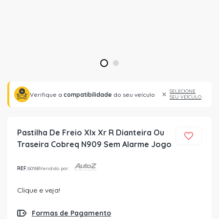
1
2
SELECIONE
Verifique a
compatibilidade
do seu veículo
SEU VEÍCULO
Pastilha De Freio Xlx Xr R Dianteira Ou
Traseira Cobreq N909 Sem Alarme Jogo
REF:
60168
Vendido por:
Clique e veja!
Formas de Pagamento