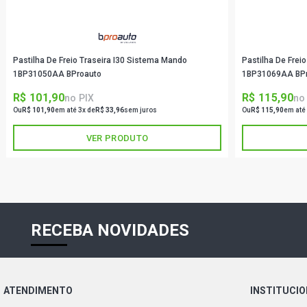
Pastilha De Freio Traseira I30 Sistema Mando
Pastilha De Frei
1BP31050AA BProauto
1BP31069AA BP
R$ 101,90
R$ 115,90
no PIX
no
Ou
R$ 101,90
em até 3x de
R$ 33,96
sem juros
Ou
R$ 115,90
em até
VER PRODUTO
RECEBA NOVIDADES
ATENDIMENTO
INSTITUCI