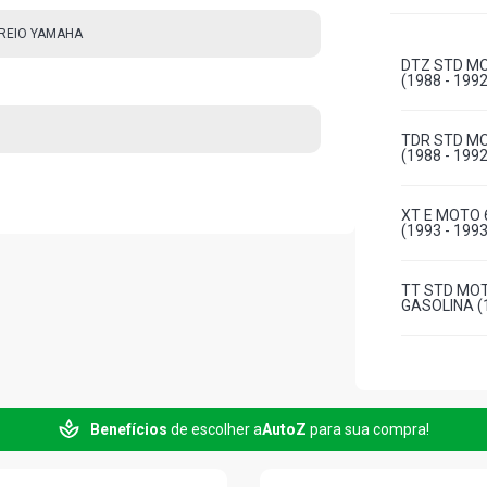
 FREIO YAMAHA
DTZ STD M
(1988 - 199
TDR STD M
(1988 - 199
XT E MOTO 
(1993 - 199
TT STD MO
GASOLINA (
Benefícios
de escolher a
AutoZ
para sua compra!