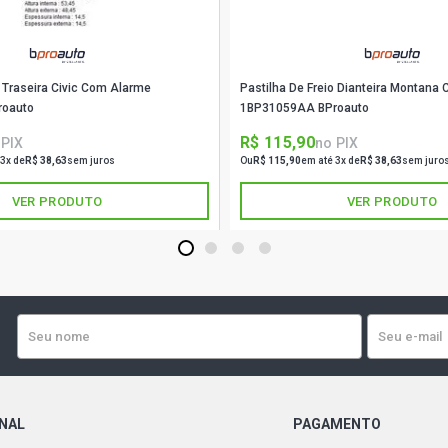
o Traseira Civic Com Alarme
Pastilha De Freio Dianteira Montana
roauto
1BP31059AA BProauto
R$ 115,90
 PIX
no PIX
 3x de
R$ 38,63
sem juros
Ou
R$ 115,90
em até 3x de
R$ 38,63
sem juro
VER PRODUTO
VER PRODUTO
1
2
3
4
ONAL
PAGAMENTO