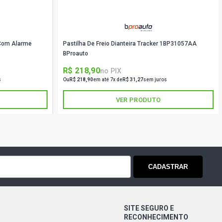
 Com Alarme
Pastilha De Freio Dianteira Tracker 1BP31057AA
BProauto
R$ 218,90
no PIX
s
Ou
R$ 218,90
em até 7x de
R$ 31,27
sem juros
VER PRODUTO
CADASTRAR
SITE SEGURO E
RECONHECIMENTO