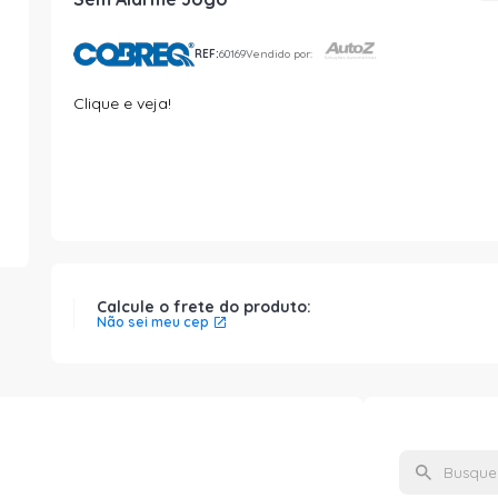
REF:
60169
Vendido por:
Clique e veja!
Calcule o frete do produto:
Não sei meu cep