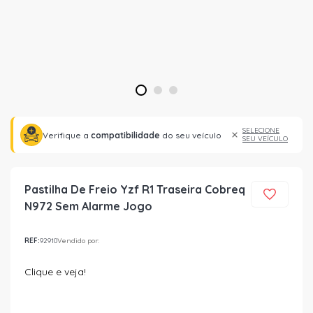
1
2
3
SELECIONE
Verifique a
compatibilidade
do seu veículo
SEU VEÍCULO
Pastilha De Freio Yzf R1 Traseira Cobreq
N972 Sem Alarme Jogo
REF:
92910
Vendido por:
Clique e veja!