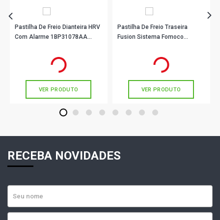
Pastilha De Freio Dianteira HRV
Pastilha De Freio Traseira
Com Alarme 1BP31078AA
Fusion Sistema Fomoco
BProauto
1BP31063AA BProauto
R$ 132,90
R$ 97,90
no PIX
no PIX
Ou
R$ 132,90
em até 4x de
R$ 33,22
Ou
R$ 97,90
em até 3x de
R$ 32,63
sem juros
sem juros
VER PRODUTO
VER PRODUTO
1
2
3
4
5
6
7
8
RECEBA NOVIDADES