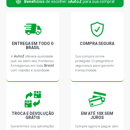
Benefícios
de escolher a
AutoZ
para sua compra!
VERSAILLES GL I SEDAN 1.8 8V AP (1991 - 1994)
VERSAILLES GHIA SEDAN 2.0 8V AP (1991 - 1994)
ENTREGA EM TODO O
COMPRA SEGURA
VERSAILLES GHIA I SEDAN 2.0 8V AP (1991 - 1994)
BRASIL
A
AutoZ
oferece qualidade
Sua compra online
que vai além das fronteiras.
protegida. Criptografia e
VERSAILLES GL SEDAN 2.0 8V AP (1991 - 1994)
Entregamos em todo
Brasil
segurança para garantir
com rapidez e qualidade.
tranquilidade.
VERSAILLES GL I SEDAN 2.0 8V AP (1991 - 1994)
GOL G1 GTI HATCH 2.0 8V AP (1991 - 1994)
QUANTUM CD SW 1.8 8V AP (1991 - 1994)
TROCA E DEVOLUÇÃO
EM ATÉ 10X SEM
GRÁTIS
JUROS
Garantimos sua satisfação!
Compre agora e pague sem
QUANTUM CG SW 1.8 8V AP (1991 - 1994)