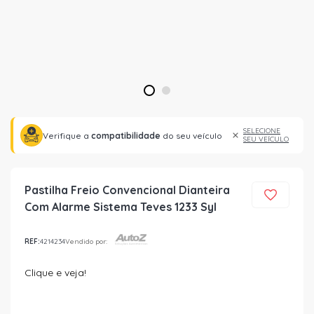
1
2
SELECIONE
Verifique a
compatibilidade
do seu veículo
SEU VEÍCULO
Pastilha Freio Convencional Dianteira
Com Alarme Sistema Teves 1233 Syl
REF:
4214234
Vendido por:
Clique e veja!