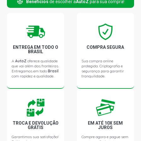
Benefícios
de escolher a
AutoZ
para sua compra!
TIPO STD HATCH 2.0 16V 160E1011 GASOLINA (1995 -
1996)
UNO STD HATCH 1.4 8V TURBO GASOLINA (1995 - 1996)
ENTREGA EM TODO O
COMPRA SEGURA
BRASIL
A
AutoZ
oferece qualidade
Sua compra online
que vai além das fronteiras.
protegida. Criptografia e
Entregamos em todo
Brasil
segurança para garantir
com rapidez e qualidade.
tranquilidade.
TROCA E DEVOLUÇÃO
EM ATÉ 10X SEM
GRÁTIS
JUROS
Garantimos sua satisfação!
Compre agora e pague sem