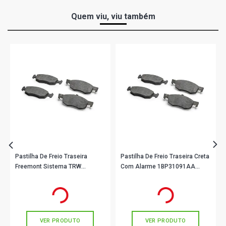
Quem viu, viu também
Pastilha De Freio Traseira
Pastilha De Freio Traseira Creta
Freemont Sistema TRW
Com Alarme 1BP31091AA
1BP31044AA BProauto
BProauto
R$ 139,90
R$ 111,90
no PIX
no PIX
Ou
R$ 139,90
em até 4x de
R$ 34,97
Ou
R$ 111,90
em até 3x de
R$ 37,30
sem juros
sem juros
VER PRODUTO
VER PRODUTO