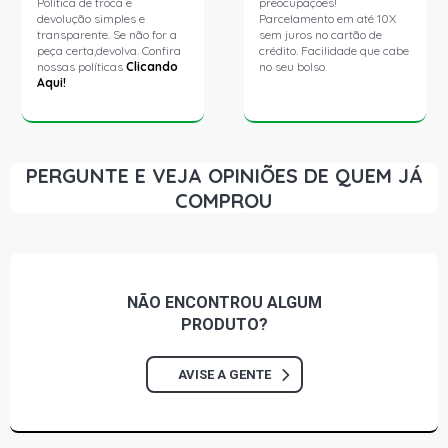
Política de troca e
preocupações!
devolução simples e
Parcelamento em até 10X
transparente. Se não for a
sem juros no cartão de
peça certa,devolva. Confira
crédito. Facilidade que cabe
nossas políticas
Clicando
no seu bolso.
Aqui!
PERGUNTE E VEJA OPINIÕES DE QUEM JÁ
COMPROU
NÃO ENCONTROU
ALGUM
PRODUTO?
AVISE A GENTE