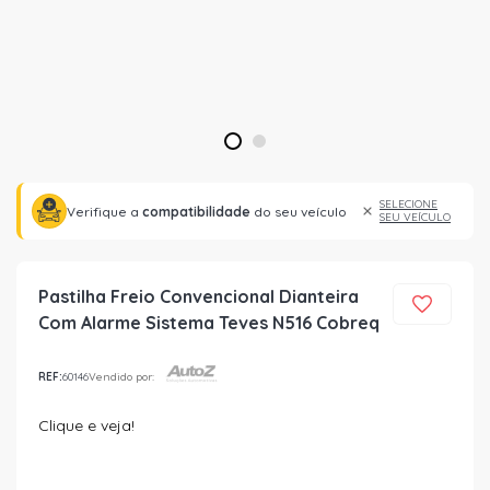
1
2
SELECIONE
Verifique a
compatibilidade
do seu veículo
SEU VEÍCULO
Pastilha Freio Convencional Dianteira
Com Alarme Sistema Teves N516 Cobreq
REF:
60146
Vendido por:
Clique e veja!