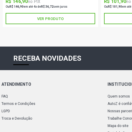
R$ 146,90
R$ 101,90
no PIX
no
Ou
R$ 146,90
em até 4x de
R$ 36,72
sem juros
Ou
R$ 101,90
em até
VER PRODUTO
RECEBA NOVIDADES
ATENDIMENTO
INSTITUCI
FAQ
Quem somos
Termos e Condições
AutoZ é confiá
LGPD
Nossas parcer
Troca e Devolução
Trabalhe Cono
Mapa do site