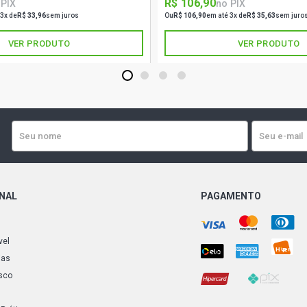
R$ 106,90
 PIX
no PIX
 3x de
R$ 33,96
sem juros
Ou
R$ 106,90
em até 3x de
R$ 35,63
sem juro
VER PRODUTO
VER PRODUTO
1
2
3
4
ONAL
PAGAMENTO
vel
ias
sco