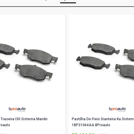
o Traseira I30 Sistema Mando
Pastilha De Freio Dianteira Ka Sistem
roauto
1BP31064AA BProauto