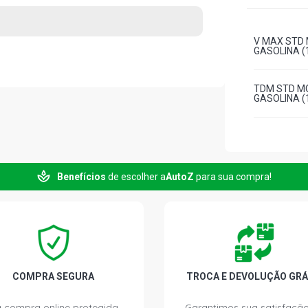
V MAX STD 
GASOLINA (1
TDM STD MO
GASOLINA (1
Benefícios
de escolher a
AutoZ
para sua compra!
COMPRA SEGURA
TROCA E DEVOLUÇÃO GRÁ
 compra online protegida.
Garantimos sua satisfação