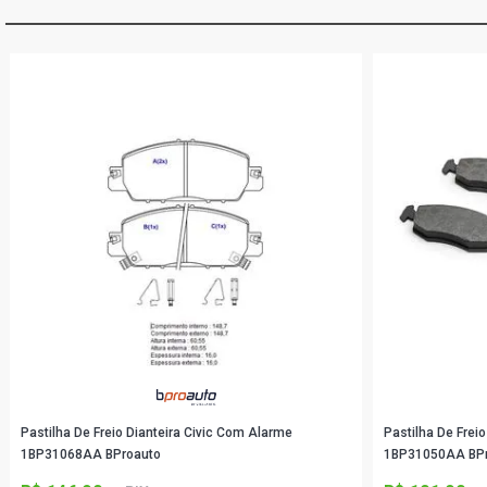
Pastilha De Freio Dianteira Civic Com Alarme
Pastilha De Frei
1BP31068AA BProauto
1BP31050AA BP