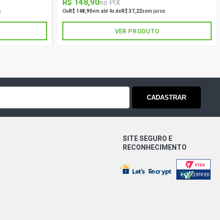
R$ 148,90
no PIX
s
Ou
R$ 148,90
em até 4x de
R$ 37,22
sem juros
VER PRODUTO
CADASTRAR
SITE SEGURO E
RECONHECIMENTO