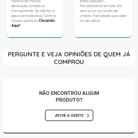
Política de troca e
preocupações!
devolução simples e
Parcelamento em até 10X
transparente. Se não for a
sem juros no cartão de
peça certa,devolva. Confira
crédito. Facilidade que cabe
nossas políticas
Clicando
no seu bolso.
Aqui!
PERGUNTE E VEJA OPINIÕES DE QUEM JÁ
COMPROU
NÃO ENCONTROU
ALGUM
PRODUTO?
AVISE A GENTE