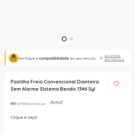
1
2
SELECIONE
Verifique a
compatibilidade
do seu veículo
SEU VEÍCULO
Pastilha Freio Convencional Dianteira
Sem Alarme Sistema Bendix 1346 Syl
REF:
4215320
Vendido por:
Clique e veja!