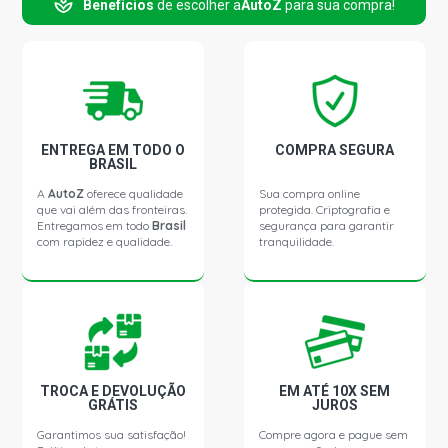
Benefícios
de escolher a
AutoZ
para sua compra!
TWINGO EASY HATCH 1.2 8V GASOLINA (1995 - 2000)
ENTREGA EM TODO O
COMPRA SEGURA
BRASIL
A
AutoZ
oferece qualidade
Sua compra online
que vai além das fronteiras.
protegida. Criptografia e
Entregamos em todo
Brasil
segurança para garantir
com rapidez e qualidade.
tranquilidade.
TROCA E DEVOLUÇÃO
EM ATÉ 10X SEM
GRÁTIS
JUROS
Garantimos sua satisfação!
Compre agora e pague sem