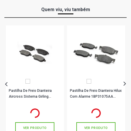
Quem viu, viu também
Pastilha De Freio Dianteira
Pastilha De Freio Dianteira Hilux
Aircross Sistema Girling
Com Alarme 1BP31075AA
1BP31099AA BProauto
BProauto
R$ 182,90
R$ 176,90
no PIX
no PIX
Ou
R$ 182,90
em até 6x de
R$ 30,48
Ou
R$ 176,90
em até 5x de
R$ 35,38
sem juros
sem juros
VER PRODUTO
VER PRODUTO