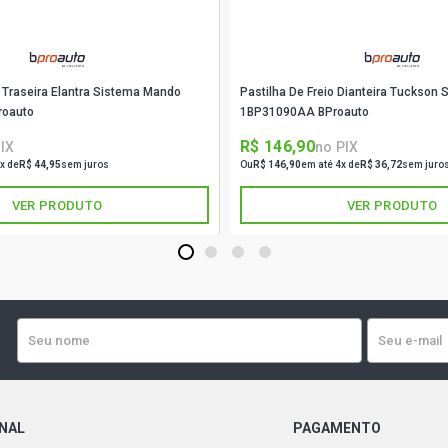
o Traseira Elantra Sistema Mando
Pastilha De Freio Dianteira Tuckson
roauto
1BP31090AA BProauto
R$ 146,90
IX
no PIX
x de
R$ 44,95
sem juros
Ou
R$ 146,90
em até 4x de
R$ 36,72
sem juro
VER PRODUTO
VER PRODUTO
1
2
3
4
ONAL
PAGAMENTO