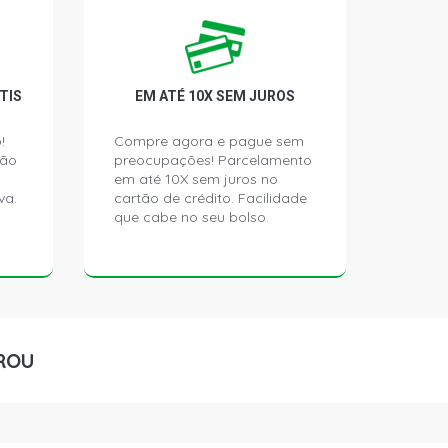
ER LUXO MINIVAN 0.8 6V GASOLINA
)
 PICKUP 0.8 6V GASOLINA (1993 -
TIS
EM ATÉ 10X SEM JUROS
!
Compre agora e pague sem
ção
preocupações! Parcelamento
CH-FULL VAN 0.8 6V GASOLINA
)
em até 10X sem juros no
va.
cartão de crédito. Facilidade
que cabe no seu bolso.
ROU