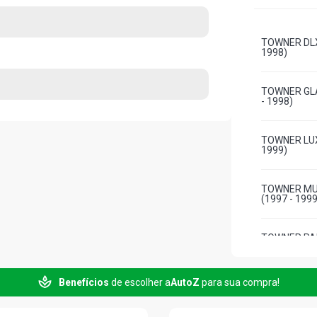
TOWNER DLX
1998)
TOWNER GLA
- 1998)
TOWNER LUX
1999)
TOWNER MUL
(1997 - 1999
TOWNER PAN
1998)
Benefícios
de escolher a
AutoZ
para sua compra!
TOWNER SDX
1998)