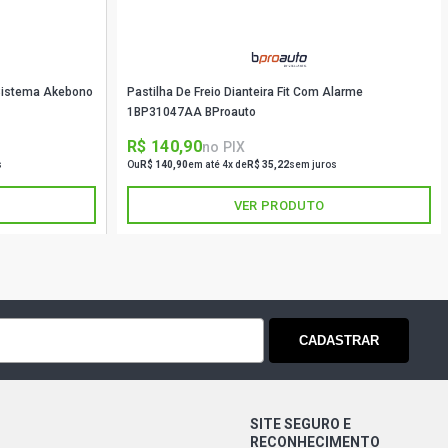
 Sistema Akebono
Pastilha De Freio Dianteira Fit Com Alarme
1BP31047AA BProauto
R$ 140,90
no PIX
s
Ou
R$ 140,90
em até 4x de
R$ 35,22
sem juros
VER PRODUTO
CADASTRAR
SITE SEGURO E
RECONHECIMENTO