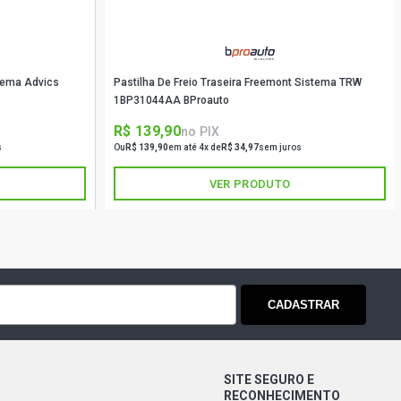
stema Advics
Pastilha De Freio Traseira Freemont Sistema TRW
1BP31044AA BProauto
R$ 139,90
no PIX
s
Ou
R$ 139,90
em até 4x de
R$ 34,97
sem juros
VER PRODUTO
CADASTRAR
SITE SEGURO E
RECONHECIMENTO