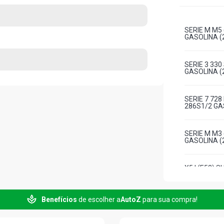
SERIE M M5
GASOLINA (2
SERIE 3 330
GASOLINA (2
SERIE 7 728
286S1/2 GAS
SERIE M M3 
GASOLINA (2
X5 I (E53) 
2006)
Benefícios
de escolher a
AutoZ
para sua compra!
X5 I (E53) 
(2001 - 2010