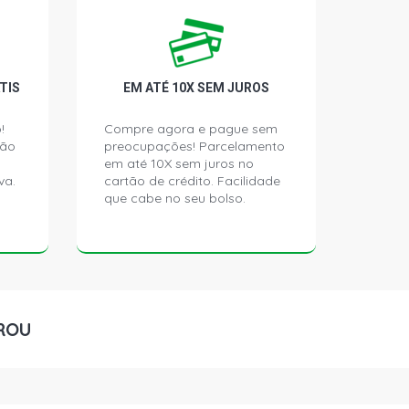
R CONVERSIVEL 3.0 24V V6
003 - 2008)
TIS
EM ATÉ 10X SEM JUROS
!
Compre agora e pague sem
ção
preocupações! Parcelamento
em até 10X sem juros no
va.
cartão de crédito. Facilidade
que cabe no seu bolso.
ROU