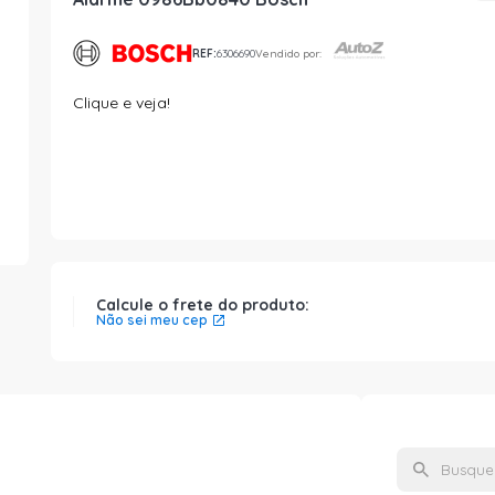
REF:
6306690
Vendido por:
Clique e veja!
Calcule o frete do produto:
Não sei meu cep