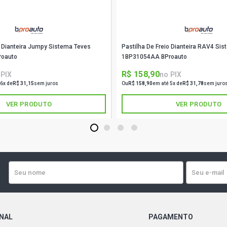
o Dianteira Jumpy Sistema Teves
Pastilha De Freio Dianteira RAV4 Si
roauto
1BP31054AA BProauto
R$ 158,90
 PIX
no PIX
 6x de
R$ 31,15
sem juros
Ou
R$ 158,90
em até 5x de
R$ 31,78
sem juro
VER PRODUTO
VER PRODUTO
1
2
3
4
ONAL
PAGAMENTO