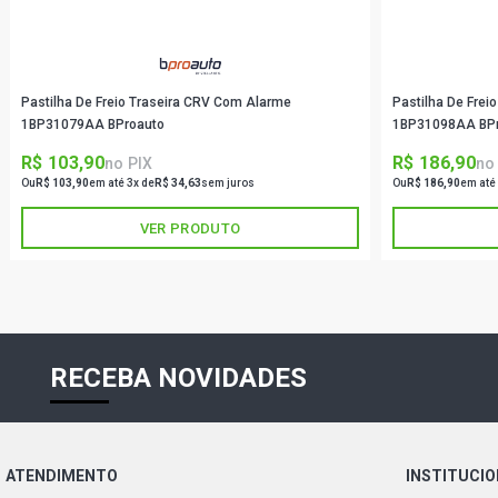
Pastilha De Freio Traseira CRV Com Alarme
Pastilha De Frei
1BP31079AA BProauto
1BP31098AA BP
R$ 103,90
R$ 186,90
no PIX
no
Ou
R$ 103,90
em até 3x de
R$ 34,63
sem juros
Ou
R$ 186,90
em até
VER PRODUTO
RECEBA NOVIDADES
ATENDIMENTO
INSTITUCI