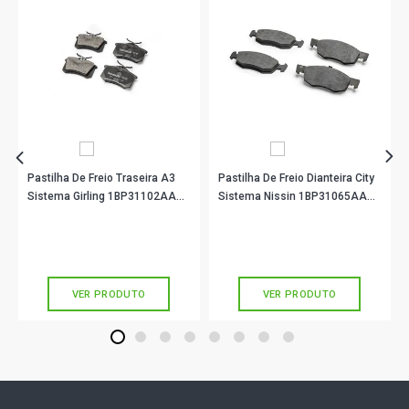
Pastilha De Freio Traseira A3
Pastilha De Freio Dianteira City
Sistema Girling 1BP31102AA
Sistema Nissin 1BP31065AA
BProauto
BProauto
R$ 128,90
R$ 147,90
no PIX
no PIX
Ou
R$ 128,90
em até 4x de
R$ 32,22
Ou
R$ 147,90
em até 4x de
R$ 36,97
sem juros
sem juros
VER PRODUTO
VER PRODUTO
1
2
3
4
5
6
7
8