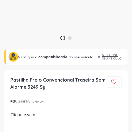
1
2
SELECIONE
Verifique a
compatibilidade
do seu veículo
SEU VEÍCULO
Pastilha Freio Convencional Traseira Sem
Alarme 3249 Syl
REF:
4218183
Vendido por:
Clique e veja!