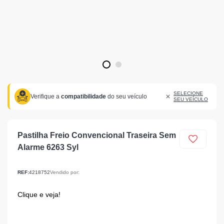
1
2
SELECIONE
Verifique a
compatibilidade
do seu veículo
SEU VEÍCULO
Pastilha Freio Convencional Traseira Sem
Alarme 6263 Syl
REF:
4218752
Vendido por:
Clique e veja!