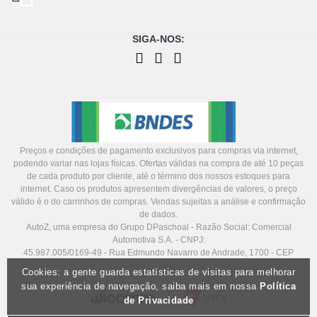
SIGA-NOS:
Preços e condições de pagamento exclusivos para compras via internet,
podendo variar nas lojas físicas. Ofertas válidas na compra de até 10 peças
de cada produto por cliente, até o término dos nossos estoques para
internet. Caso os produtos apresentem divergências de valores, o preço
válido é o do carrinhos de compras. Vendas sujeitas a análise e confirmação
de dados.
AutoZ, uma empresa do Grupo DPaschoal - Razão Social: Comercial
Automotiva S.A. - CNPJ:
45.987.005/0169-49 - Rua Edmundo Navarro de Andrade, 1700 - CEP
13031-695, Campinas-SP
Cookies: a gente guarda estatísticas de visitas para melhorar
sua experiência de navegação, saiba mais em nossa
Política
de Privacidade