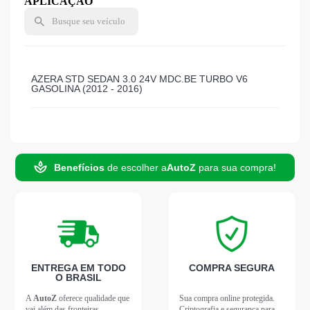
APLICAÇÃO
AZERA STD SEDAN 3.0 24V MDC.BE TURBO V6
GASOLINA (2012 - 2016)
Benefícios
de escolher a
AutoZ
para sua compra!
ENTREGA EM TODO
COMPRA SEGURA
O BRASIL
A
AutoZ
oferece qualidade que
Sua compra online protegida.
vai além das fronteiras.
Criptografia e segurança para