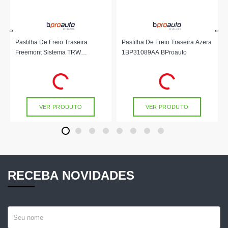
Pastilha De Freio Traseira
Pastilha De Freio Traseira Azera
Freemont Sistema TRW
1BP31089AA BProauto
1BP31044AA BProauto
R$ 139,90
R$ 169,90
no PIX
no PIX
Ou
R$ 139,90
em até 4x de
R$ 34,97
Ou
R$ 169,90
em até 5x de
R$ 33,98
sem juros
sem juros
VER PRODUTO
VER PRODUTO
1
2
3
4
5
6
7
8
RECEBA NOVIDADES