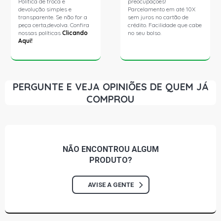
Política de troca e
preocupações!
devolução simples e
Parcelamento em até 10X
transparente. Se não for a
sem juros no cartão de
peça certa,devolva. Confira
crédito. Facilidade que cabe
nossas políticas
Clicando
no seu bolso.
Aqui!
PERGUNTE E VEJA OPINIÕES DE QUEM JÁ
COMPROU
NÃO ENCONTROU
ALGUM
PRODUTO?
AVISE A GENTE