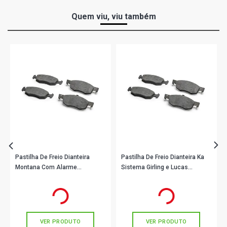
Quem viu, viu também
Pastilha De Freio Dianteira
Pastilha De Freio Dianteira Ka
Montana Com Alarme
Sistema Girling e Lucas
1BP31059AA BProauto
1BP31064AA BProauto
R$ 115,90
R$ 106,90
no PIX
no PIX
Ou
R$ 115,90
em até 3x de
R$ 38,63
Ou
R$ 106,90
em até 3x de
R$ 35,63
sem juros
sem juros
VER PRODUTO
VER PRODUTO