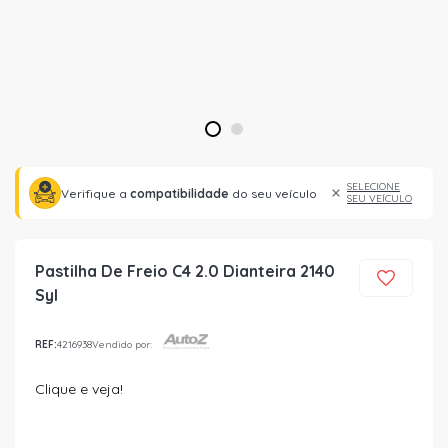
1
2
SELECIONE
Verifique a
compatibilidade
do seu veículo
SEU VEÍCULO
Pastilha De Freio C4 2.0 Dianteira 2140
Syl
REF:
4216938
Vendido por:
Clique e veja!