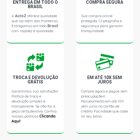
(2005 - 2012)
ENTREGA EM TODO O
COMPRA SEGURA
BRASIL
A
AutoZ
oferece qualidade
Sua compra online
ASTRA COMFORT HATCH 2.0 8V FLEXPOWER FLEX
que vai além das fronteiras.
protegida. Criptografia e
(2005 - 2007)
Entregamos em todo
Brasil
segurança para garantir
com rapidez e qualidade.
tranquilidade.
ASTRA ELEGANCE HATCH 2.0 8V FLEXPOWER FLEX
(2004 - 2009)
ASTRA ELITE HATCH 2.0 8V FLEXPOWER FLEX (2005 -
2007)
TROCA E DEVOLUÇÃO
EM ATÉ 10X SEM
GRÁTIS
JUROS
ASTRA SPORT HATCH 2.0 8V FLEXPOWER FLEX (2006 -
2008)
Garantimos sua satisfação!
Compre agora e pague sem
Política de troca e
preocupações!
devolução simples e
Parcelamento em até 10X
ASTRA CD HATCH 2.0 8V GASOLINA (1999 - 2002)
transparente. Se não for a
sem juros no cartão de
peça certa,devolva. Confira
crédito. Facilidade que cabe
nossas políticas
Clicando
no seu bolso.
Aqui!
ASTRA CD SEDAN 2.0 16V GASOLINA (1999 - 2004)
ASTRA ADVANTAGE SEDAN 2.0 8V FLEXPOWER FLEX