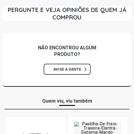
(2005 - 2012)
PERGUNTE E VEJA OPINIÕES DE QUEM JÁ
COMPROU
ASTRA COMFORT SEDAN 2.0 8V FLEXPOWER FLEX
(2005 - 2007)
ASTRA ELEGANCE SEDAN 2.0 8V FLEXPOWER FLEX
(2004 - 2009)
NÃO ENCONTROU
ALGUM
PRODUTO?
ASTRA ELITE SEDAN 2.0 8V FLEXPOWER FLEX (2005 -
2007)
AVISE A GENTE
ASTRA CD SEDAN 2.0 8V GASOLINA (1999 - 2002)
ASTRA COMFORT SEDAN 2.0 8V GASOLINA (2005 -
Quem viu, viu também
2007)
ASTRA ELEGANCE SEDAN 2.0 8V MPFI GASOLINA (2004
- 2009)