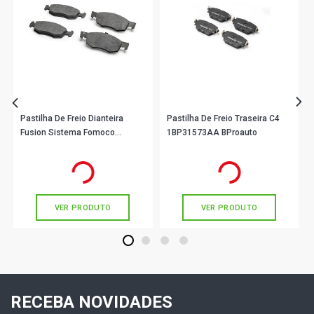
Pastilha De Freio Dianteira
Pastilha De Freio Traseira C4
Fusion Sistema Fomoco
1BP31573AA BProauto
1BP31062AA BProauto
R$ 120,90
R$ 177,90
no PIX
no PIX
Ou
R$ 120,90
em até 4x de
R$ 30,22
Ou
R$ 177,90
em até 5x de
R$ 35,58
sem juros
sem juros
VER PRODUTO
VER PRODUTO
1
2
3
4
RECEBA NOVIDADES