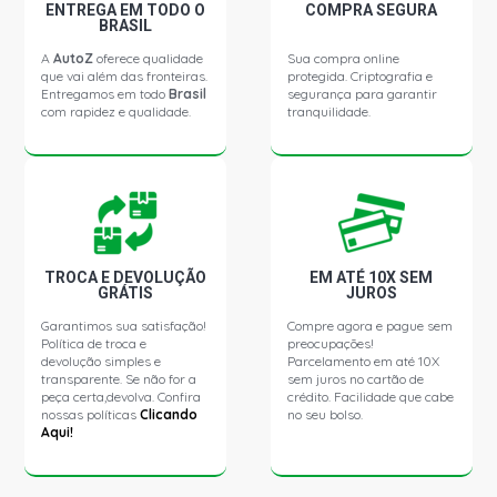
ENTREGA EM TODO O
COMPRA SEGURA
BRASIL
A
AutoZ
oferece qualidade
Sua compra online
que vai além das fronteiras.
protegida. Criptografia e
Entregamos em todo
Brasil
segurança para garantir
com rapidez e qualidade.
tranquilidade.
TROCA E DEVOLUÇÃO
EM ATÉ 10X SEM
GRÁTIS
JUROS
Garantimos sua satisfação!
Compre agora e pague sem
Política de troca e
preocupações!
devolução simples e
Parcelamento em até 10X
transparente. Se não for a
sem juros no cartão de
peça certa,devolva. Confira
crédito. Facilidade que cabe
nossas políticas
Clicando
no seu bolso.
Aqui!