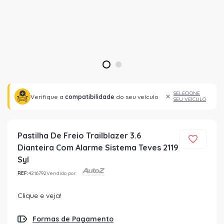
1
2
SELECIONE
Verifique a
compatibilidade
do seu veículo
SEU VEÍCULO
Pastilha De Freio Trailblazer 3.6
Dianteira Com Alarme Sistema Teves 2119
Syl
REF:
4216792
Vendido por:
Clique e veja!
Formas de Pagamento