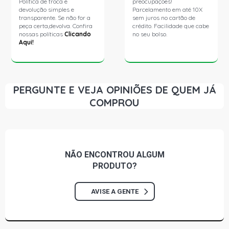
Política de troca e
preocupações!
devolução simples e
Parcelamento em até 10X
transparente. Se não for a
sem juros no cartão de
peça certa,devolva. Confira
crédito. Facilidade que cabe
nossas políticas
Clicando
no seu bolso.
Aqui!
PERGUNTE E VEJA OPINIÕES DE QUEM JÁ
COMPROU
NÃO ENCONTROU
ALGUM
PRODUTO?
AVISE A GENTE