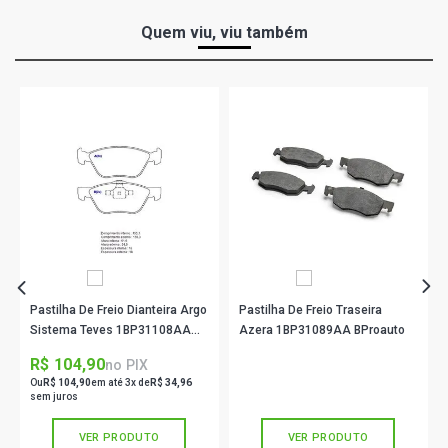
Quem viu, viu também
Pastilha De Freio Dianteira Argo
Pastilha De Freio Traseira
Sistema Teves 1BP31108AA
Azera 1BP31089AA BProauto
BProauto
R$ 104,90
R$ 169,90
no PIX
no PIX
Ou
R$ 104,90
em até 3x de
R$ 34,96
Ou
R$ 169,90
em até 5x de
R$ 33,98
sem juros
sem juros
VER PRODUTO
VER PRODUTO