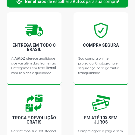
Benefícios
de escolher a
AutoZ
para sua compra!
HILUX D4D CS PICKUP 2.5 16V DIESEL (2009 - 2015)
HILUX SW4 SUV 2.7 16V 2TR-FE L4 FLEX (2009 - 2016)
ENTREGA EM TODO O
COMPRA SEGURA
HILUX SRV D4D SUV 3.0 16V DIESEL (2009 - 2015)
BRASIL
A
AutoZ
oferece qualidade
Sua compra online
que vai além das fronteiras.
protegida. Criptografia e
LANDCRUISER PRADO SUV 3.0 16V DIESEL (2009 - 2012)
Entregamos em todo
Brasil
segurança para garantir
com rapidez e qualidade.
tranquilidade.
HILUX SW4 SUV 3.0 24V V6 GASOLINA (2009 - 2001)
TROCA E DEVOLUÇÃO
EM ATÉ 10X SEM
GRÁTIS
JUROS
Garantimos sua satisfação!
Compre agora e pague sem