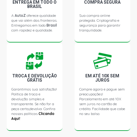
FIORINO STD PICKUP 1.0 8V FIASA GASOLINA (1988 -
ENTREGA EM TODO O
COMPRA SEGURA
1997)
BRASIL
A
AutoZ
oferece qualidade
Sua compra online
que vai além das fronteiras.
protegida. Criptografia e
FIORINO MPI PICKUP 1.0 8V FIASA GASOLINA (1996 -
Entregamos em todo
Brasil
segurança para garantir
2001)
com rapidez e qualidade.
tranquilidade.
FIORINO SPI PICKUP 1.0 8V FIASA GASOLINA (1996 -
2001)
FIORINO STD PICKUP 1.3 8V FIASA GASOLINA (1986 -
1995)
TROCA E DEVOLUÇÃO
EM ATÉ 10X SEM
GRÁTIS
JUROS
FIORINO STD PICKUP 1.3 8V FIRE GASOLINA (2002 -
Garantimos sua satisfação!
Compre agora e pague sem
2007)
Política de troca e
preocupações!
devolução simples e
Parcelamento em até 10X
transparente. Se não for a
sem juros no cartão de
FIORINO STD PICKUP 1.5 8V FIASA GASOLINA (1988 -
peça certa,devolva. Confira
crédito. Facilidade que cabe
1995)
nossas políticas
Clicando
no seu bolso.
Aqui!
FIORINO HEAVY DUTY PICKUP 1.5 8V FIASA GASOLINA
(1996 - 2001)