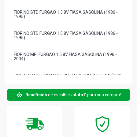
FIORINO STD FURGAO 1.3 8V FIASA GASOLINA (1986 -
1995)
FIORINO STD FURGAO 1.5 8V FIASA GASOLINA (1986 -
1995)
FIORINO MPI FURGAO 1.5 8V FIASA GASOLINA (1996 -
2004)
FIORINO STD FURGAO 1.5 8V FIASA SPI GASOLINA (1996
- 2001)
Benefícios
de escolher a
AutoZ
para sua compra!
FIORINO STD FURGAO 1.6 8V SEVEL GASOLINA (1990 -
1994)
FIORINO MPI FURGAO 1.6 8V SEVEL GASOLINA (1990 -
1994)