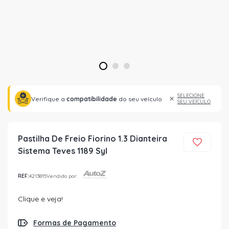
1
2
3
SELECIONE
Verifique a
compatibilidade
do seu veículo
SEU VEÍCULO
Pastilha De Freio Fiorino 1.3 Dianteira
Sistema Teves 1189 Syl
REF:
4213815
Vendido por:
Clique e veja!
Formas de Pagamento