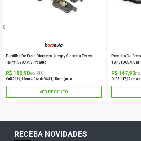
Pastilha De Freio Dianteira Jumpy Sistema Teves
Pastilha De Freio
1BP31098AA BProauto
1BP31065AA BP
R$ 186,90
R$ 147,90
no PIX
no
Ou
R$ 186,90
em até 6x de
R$ 31,15
sem juros
Ou
R$ 147,90
em até
VER PRODUTO
RECEBA NOVIDADES