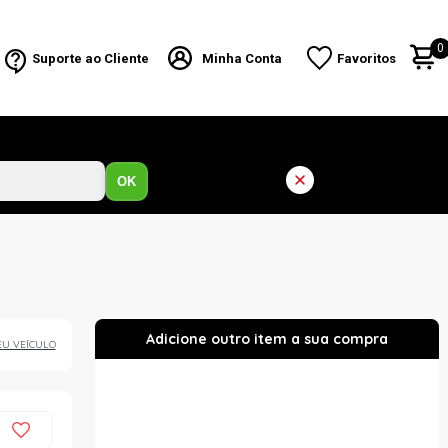
0
Suporte ao Cliente
Minha Conta
Favoritos
OK
EU VEÍCULO