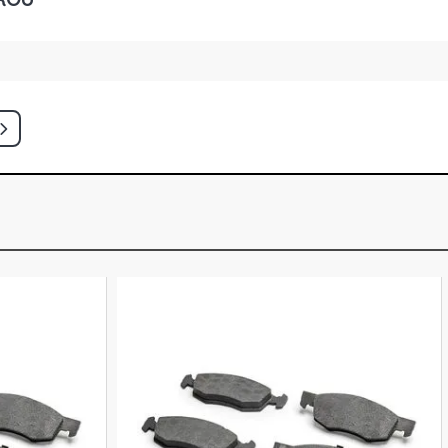
 SW 1.8 16V ZETEC GASOLINA (1997
CH TRAIL HATCH 1.0 8V ZETEC
(2008 - 2009)
CH STD HATCH 1.0 8V ZETEC ROCAM
003 - 2006)
CH CLASS HATCH 1.0 8V ZETEC
LINA (2000 - 2003)
CH GLX HATCH 1.0 8V ZETEC ROCAM
000 - 2005)
CH PERSONNALITE HATCH 1.0 8V
M GASOLINA (2003 - 2006)
CH CLX HATCH 1.4 16V ZETEC
996 - 2001)