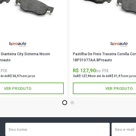
FIESTA HAT
ROCAM FLEX 
FIESTA HAT
FLEX (2005 
 Dianteira City Sistema Nissin
Pastilha De Freio Traseira Corolla C
FIESTA HAT
ROCAM GASO
roauto
1BP31077AA BProauto
R$ 127,90
 PIX
no PIX
FIESTA HAT
 4x de
R$ 36,97
sem juros
Ou
R$ 127,90
em até 4x de
R$ 31,97
sem juro
GASOLINA (2
VER PRODUTO
VER PRODUTO
FIESTA SED
GASOLINA (2
1
2
FIESTA SED
ZETEC ROCA