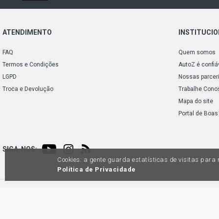
ATENDIMENTO
INSTITUCI
FAQ
Quem somos
Termos e Condições
AutoZ é confiá
LGPD
Nossas parcer
Troca e Devolução
Trabalhe Cono
Mapa do site
Portal de Boas
SIGA-NOS:
Cookies: a gente guarda estatísticas de visitas par
Política de Privacidade
Preços e condições de pagamento exclusivos para compras via internet, poden
produtos apresentem divergênc
Auto