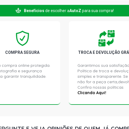
Benefícios
de escolher a
AutoZ
para sua compra!
COURIER VA
GASOLINA (2
COURIER XL
GASOLINA (2
COURIER L 
COMPRA SEGURA
TROCA E DEVOLUÇÃO GRÁ
(2003 - 2009
 compra online protegida.
Garantimos sua satisfação
ptografia e segurança
Política de troca e devolu
COURIER L 
a garantir tranquilidade.
simples e transparente. Se
GASOLINA (2
não for a peça certa,devol
Confira nossas políticas
ESCORT STD
Clicando Aqui!
- 1999)
ESCORT GL 
1999)
ERGUNTE E VEJA OPINIÕES DE QUEM JÁ COMP