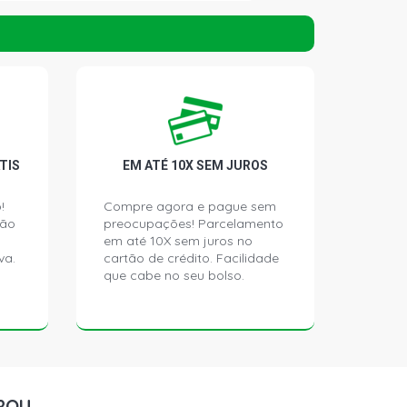
N PICKUP 1.6 8V ZETEC ROCAM
007 - 2009)
 PICKUP 1.6 8V ZETEC ROCAM
003 - 2009)
PICKUP 1.6 8V ZETEC ROCAM FLEX
TIS
EM ATÉ 10X SEM JUROS
)
!
Compre agora e pague sem
ção
preocupações! Parcelamento
PICKUP 1.6 8V ZETEC ROCAM
000 - 2009)
em até 10X sem juros no
va.
cartão de crédito. Facilidade
que cabe no seu bolso.
 SW 1.8 16V ZETEC GASOLINA (1997
SW 1.8 16V ZETEC GASOLINA (1997 -
ROU