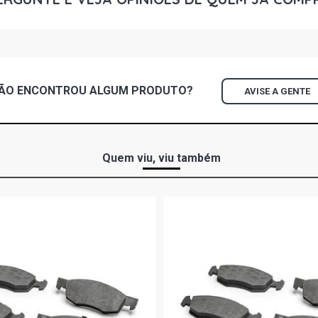
ESCORT GLX
- 1999)
FIESTA HAT
ROCAM FLEX 
ÃO ENCONTROU
ALGUM
PRODUTO?
AVISE A GENTE
FIESTA HAT
GASOLINA (2
FIESTA HAT
Quem viu, viu também
ROCAM GASO
FIESTA HAT
GASOLINA (2
FIESTA HAT
ZETEC ROCA
FIESTA HAT
GASOLINA (1