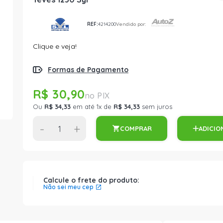
REF:
4214200
Vendido por:
Clique e veja!
Formas de Pagamento
R$ 30,90
Ou
R$ 34,33
em até 1x de
R$ 34,33
sem juros
-
+
COMPRAR
ADICIO
Calcule o frete do produto:
Não sei meu cep