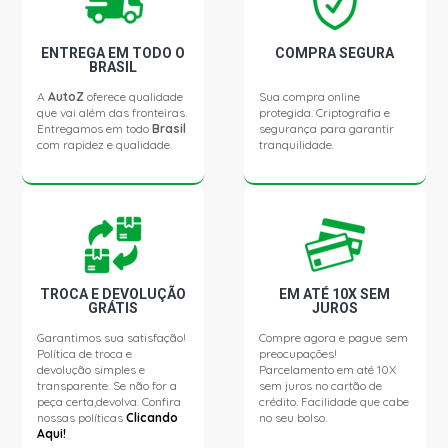
GOL G1 CLI HATCH 1.8 8V AP (1995 - 1996)
ENTREGA EM TODO O
COMPRA SEGURA
GOL G1 GL HATCH 1.8 8V AP (1984 - 1996)
BRASIL
A
AutoZ
oferece qualidade
Sua compra online
que vai além das fronteiras.
protegida. Criptografia e
GOL G1 GT HATCH 1.8 8V AP (1984 - 1994)
Entregamos em todo
Brasil
segurança para garantir
com rapidez e qualidade.
tranquilidade.
GOL G1 GTI HATCH 1.8 8V AP (1995 - 1996)
GOL G1 GTS HATCH 1.8 8V AP (1984 - 1994)
GOL G1 PLUS HATCH 1.8 8V AP (1984 - 1996)
TROCA E DEVOLUÇÃO
EM ATÉ 10X SEM
GRÁTIS
JUROS
Garantimos sua satisfação!
Compre agora e pague sem
GOL G2 STD HATCH 1.0 16V AT EA111 GASOLINA (1997 -
2003)
Política de troca e
preocupações!
devolução simples e
Parcelamento em até 10X
transparente. Se não for a
sem juros no cartão de
peça certa,devolva. Confira
crédito. Facilidade que cabe
GOL G2 PLUS HATCH 1.0 16V AT EA111 GASOLINA (1998
nossas políticas
Clicando
no seu bolso.
- 1999)
Aqui!