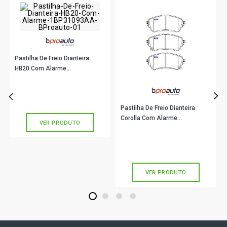
GOL G2 STD HATCH 1.6 8V AP (1995 - 1999)
GOL G2 ATLANTA HATCH 1.6 8V AP (1995 - 1998)
Pastilha De Freio Dianteira
GOL G2 CL HATCH 1.6 8V AP (1997 - 1999)
HB20 Com Alarme
1BP31093AA BProauto
R$ 108,90
no PIX
GOL G2 CLI HATCH 1.6 8V AP (1995 - 1996)
Ou
R$ 108,90
em até 3x de
R$ 36,30
sem juros
Pastilha De Freio Dianteira
Corolla Com Alarme
GOL G2 COPA HATCH 1.6 8V AP (1995 - 1996)
VER PRODUTO
1BP31071AA BProauto
R$ 154,90
no PIX
Ou
R$ 154,90
em até 5x de
R$ 30,98
GOL G2 GL HATCH 1.6 8V AP (1995 - 1999)
sem juros
VER PRODUTO
GOL G2 I HATCH 1.6 8V AP (1995 - 1998)
1
2
3
4
GOL G2 MI HATCH 1.6 8V AP (1997 - 2003)