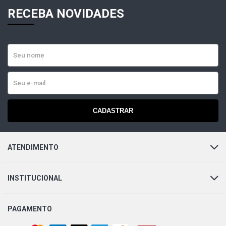
GOL G2 ROLLING STONES HATCH 1.6 8V AP (1995 -
RECEBA NOVIDADES
1996)
GOL G2 STAR HATCH 1.6 8V AP (1996 - 1998)
GOL G2 STD HATCH 1.8 8V AP (1995 - 1999)
GOL G2 ATLANTA HATCH 1.8 8V AP (1995 - 1996)
CADASTRAR
GOL G2 CL HATCH 1.8 8V AP (1997 - 1999)
ATENDIMENTO
GOL G2 CLI HATCH 1.8 8V AP (1995 - 1996)
INSTITUCIONAL
GOL G2 COPA HATCH 1.8 8V AP (1995 - 1996)
GOL G2 GL HATCH 1.8 8V AP (1995 - 1999)
PAGAMENTO