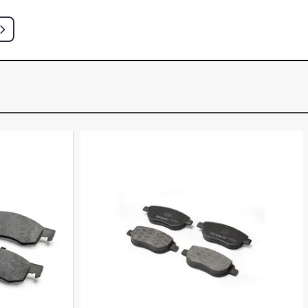
KKING PICKUP 1.6 16V E-TORQ FLEX
)
ENTURE PICKUP 1.8 16V E-TORQ
- 2016)
ENTURE LOCKER PICKUP 1.8 8V
 FLEX (2012 - 2016)
SEDAN 1.3 8V FIREFLY L4 FLEX
)
E SEDAN 1.3 8V FIREFLY L4 FLEX
)
E GSR SEDAN 1.3 8V FIREFLY L4
- 2021)
RKING HARD FURGAO 1.4 8V EVO FLEX