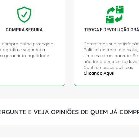
PUNTO ATTR
(2012 - 2016
PUNTO ELX H
COMPRA SEGURA
TROCA E DEVOLUÇÃO GRÁ
PUNTO ESSE
 compra online protegida.
Garantimos sua satisfação
(2012 - 2016
ptografia e segurança
Política de troca e devolu
a garantir tranquilidade.
simples e transparente. Se
não for a peça certa,devol
PUNTO ESSE
Confira nossas políticas
(2012 - 2013
Clicando Aqui!
PUNTO SPOR
(2012 - 2016
PUNTO HLX 
ERGUNTE E VEJA OPINIÕES DE QUEM JÁ COMP
(2012 - 2010
PUNTO SPOR
FLEX (2012 