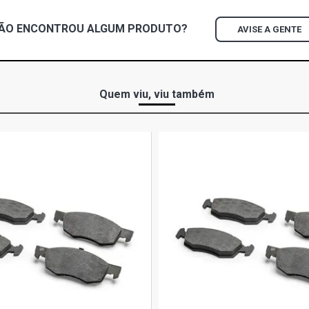
STRADA TRE
ÃO ENCONTROU
ALGUM
PRODUTO?
AVISE A GENTE
(2013 - 2016
STRADA ADV
FLEX (2012 
Quem viu, viu também
STRADA ADV
POWERTRAIN
CRONOS STD 
(2018 - 2021
CRONOS DRIV
(2018 - 2021
CRONOS DRIV
FLEX (2018 
FIORINO WO