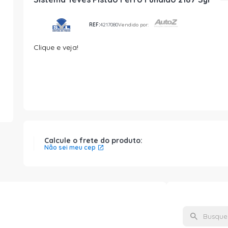
REF:
4217080
Vendido por:
Clique e veja!
Calcule o frete do produto:
Não sei meu cep