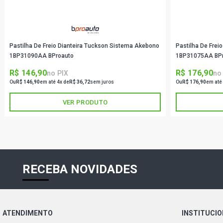
Pastilha De Freio Dianteira Tuckson Sistema Akebono
Pastilha De Frei
1BP31090AA BProauto
1BP31075AA BP
R$ 146,90
R$ 176,90
no PIX
no
Ou
R$ 146,90
em até 4x de
R$ 36,72
sem juros
Ou
R$ 176,90
em até
VER PRODUTO
RECEBA NOVIDADES
ATENDIMENTO
INSTITUCI