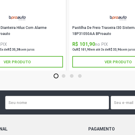
(2017 - 2016
FIORINO EN
(2021 - 2016
o Dianteira Hilux Com Alarme
Pastilha De Freio Traseira I30 Siste
roauto
1BP31050AA BProauto
FIORINO WO
R$ 101,90
 PIX
no PIX
- 2016)
 5x de
R$ 35,38
sem juros
Ou
R$ 101,90
em até 3x de
R$ 33,96
sem juro
VER PRODUTO
VER PRODUTO
1
2
3
4
ONAL
PAGAMENTO