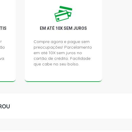
ACTIVE HATCH 1.4 8V FIRE FLEX
)
ATCH 1.4 8V FIRE FLEX (2012 - 2011)
TIS
EM ATÉ 10X SEM JUROS
NCE HATCH 1.6 16V E-TORQ FLEX
!
Compre agora e pague sem
)
ção
preocupações! Parcelamento
em até 10X sem juros no
va.
cartão de crédito. Facilidade
NCE HATCH 1.8 16V E-TORQ FLEX
que cabe no seu bolso.
)
TING HATCH 1.8 16V E-TORQ FLEX
)
HATCH 1.8 8V POWERTRAIN FLEX
ROU
)
TING HATCH 1.8 8V POWERTRAIN
- 2016)