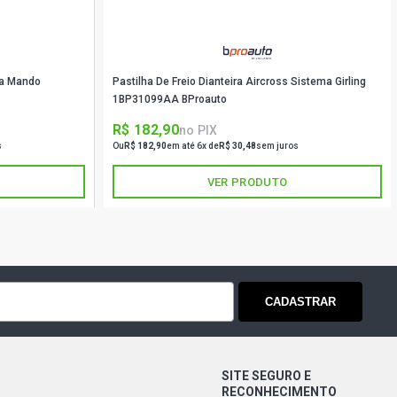
)
DURANCE FURGAO 1.4 8V EVO FLEX
)
ma Mando
Pastilha De Freio Dianteira Aircross Sistema Girling
1BP31099AA BProauto
RKING FURGAO 1.4 8V EVO FLEX (2021
R$ 182,90
no PIX
s
Ou
R$ 182,90
em até 6x de
R$ 30,48
sem juros
VER PRODUTO
CADASTRAR
SITE SEGURO E
RECONHECIMENTO