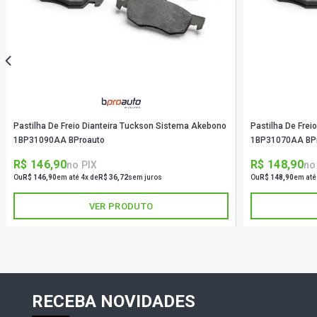
Pastilha De Freio Dianteira Tuckson Sistema Akebono
Pastilha De Frei
1BP31090AA BProauto
1BP31070AA BP
R$ 146,90
R$ 148,90
no PIX
no
Ou
R$ 146,90
em até 4x de
R$ 36,72
sem juros
Ou
R$ 148,90
em até
VER PRODUTO
RECEBA NOVIDADES