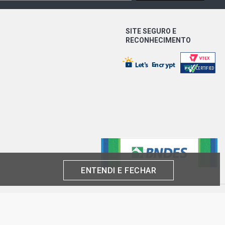
SITE SEGURO E
RECONHECIMENTO
ENTENDI E FECHAR
produto por cliente, até o término dos nossos estoques para internet. Caso os
análise e confirmação de dados.
 CNPJ: