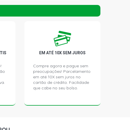
2.0 16V I-VTEC ONE FLEX (2013 -
TIS
EM ATÉ 10X SEM JUROS
!
Compre agora e pague sem
ção
preocupações! Parcelamento
em até 10X sem juros no
va.
cartão de crédito. Facilidade
que cabe no seu bolso.
ROU