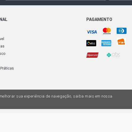
ONAL
PAGAMENTO
vel
ias
sco
 Práticas
a melhorar sua experiência de navegação, saiba mais em nossa
do variar nas lojas físicas. Ofertas válidas na compra de até 10 peças de cada 
ias de valores, o preço válido é o do carrinhos de compras. Vendas sujeitas a 
Z, uma empresa do Grupo DPaschoal - Razão Social: Comercial Automotiva S.A. -