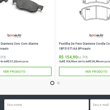
o Dianteira Civic Com Alarme
Pastilha De Freio Dianteira Corolla 
roauto
1BP31071AA BProauto
R$ 154,90
 PIX
no PIX
 4x de
R$ 37,22
sem juros
Ou
R$ 154,90
em até 5x de
R$ 30,98
sem juro
VER PRODUTO
VER PRODUTO
1
2