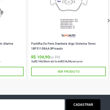
Com Alarme
Pastilha De Freio Dianteira Argo Sistema Teves
1BP31108AA BProauto
R$ 104,90
no PIX
s
Ou
R$ 104,90
em até 3x de
R$ 34,96
sem juros
VER PRODUTO
CADASTRAR