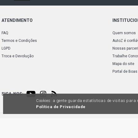
ATENDIMENTO
INSTITUCI
FAQ
Quem somos
Termos e Condições
AutoZ é confiá
LGPD
Nossas parcer
Troca e Devolução
Trabalhe Cono
Mapa do site
Portal de Boas
SIGA-NOS:
Cookies: a gente guarda estatísticas de visitas par
Política de Privacidade
Preços e condições de pagamento exclusivos para compras via internet, poden
produtos apresentem divergênc
Auto