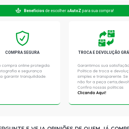
CRV LX SUV 
2015)
Benefícios
de escolher a
AutoZ
para sua compra!
COMPRA SEGURA
TROCA E DEVOLUÇÃO GRÁ
 compra online protegida.
Garantimos sua satisfação
ptografia e segurança
Política de troca e devolu
a garantir tranquilidade.
simples e transparente. Se
não for a peça certa,devol
Confira nossas políticas
Clicando Aqui!
ERGUNTE E VEJA OPINIÕES DE QUEM JÁ COMP