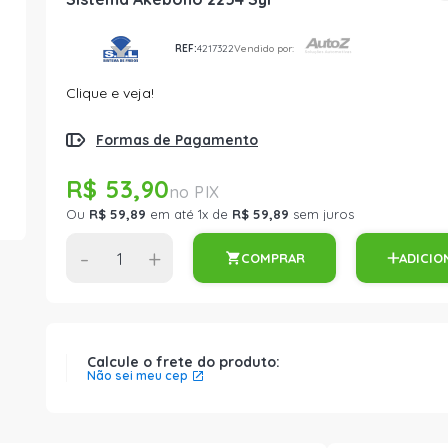
REF:
4217322
Vendido por:
Clique e veja!
Formas de Pagamento
R$ 53,90
Ou
R$ 59,89
em até 1x de
R$ 59,89
sem juros
-
+
COMPRAR
ADICIO
Calcule o frete do produto:
Não sei meu cep