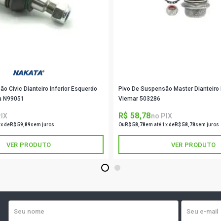
CORSA SED
FLEX (2004 
CORSA SEDA
FLEXPOWER F
o Civic Dianteiro Inferior Esquerdo
Pivo De Suspensão Master Dianteiro In
MONTANA C
N14YF FLEX
ta N99051
Viemar 503286
MODELO NOV
R$ 58,78
PIX
no PIX
1x de
R$ 59,89
sem juros
Ou
R$ 58,78
em até 1x de
R$ 58,78
sem juros
MONTANA CO
N14YF FLEX
VER PRODUTO
VER PRODUTO
MODELO NOV
1
2
MONTANA C
FLEX (2004
NOVO 2010/.
MONTANA FL
(2004 - 20