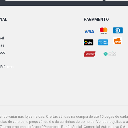
MONTANA OF
ONAL
PAGAMENTO
FLEX (2004
NOVO 2010/.
vel
MONTANA SP
FLEX (2004
ias
NOVO 2010/.
sco
CORSA SEDA
(2002 - 2003
 Práticas
do variar nas lojas físicas. Ofertas válidas na compra de até 10 peças de cada 
ias de valores, o preço válido é o do carrinhos de compras. Vendas sujeitas a 
Z, uma empresa do Grupo DPaschoal - Razão Social: Comercial Automotiva S.A. -