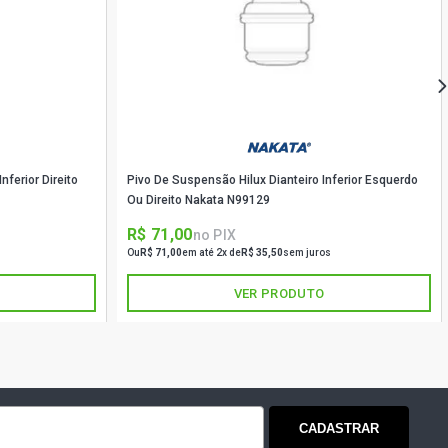
AN MAXX SEDAN 1.8 8V FLEXPOWER
- 2007)
N PREMIUM SEDAN 1.8 8V
LEX (2005 - 2009)
ferior Direito
Pivo De Suspensão Hilux Dianteiro Inferior Esquerdo
OMBO PICKUP 1.4 8V ECONOFLEX
 (2008 - 2010) MODELO EXCETO
Ou Direito Nakata N99129
O 2010/...
R$ 71,00
no PIX
Ou
R$ 71,00
em até 2x de
R$ 35,50
sem juros
NQUEST PICKUP 1.4 8V ECONOFLEX
 (2008 - 2010) MODELO EXCETO
VER PRODUTO
O 2010/...
ONQUEST PICKUP 1.8 8V FLEXPOWER
 - 2007) MODELO EXCETO MODELO
..
CADASTRAR
UIR PICKUP 1.8 8V FLEXPOWER FLEX
10) MODELO ANTIGO