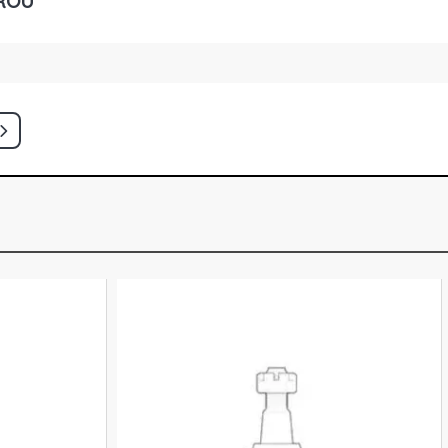
ROU
H PREMIUM HATCH 1.8 8V
005 - 2007)
N JOY SEDAN 1.0 8V VHC GASOLINA
)
N MAXX SEDAN 1.0 8V VHC
004 - 2007)
N PREMIUM SEDAN 1.0 8V VHC
005 - 2007)
N MAXX SEDAN 1.4 8V ECONOFLEX
(2004 - 2012)
N PREMIUM SEDAN 1.4 8V
14YF FLEX (2008 - 2012)
N JOY SEDAN 1.8 8V FLEXPOWER
- 2007)