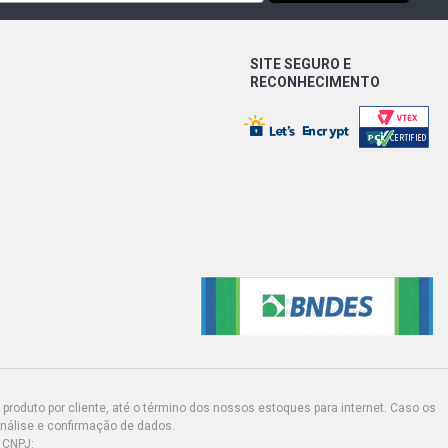
F-ROAD PICKUP 1.8 8V FLEXPOWER
SITE SEGURO E
 - 2006) MODELO EXCETO MODELO
..
RECONHECIMENTO
ORT PICKUP 1.8 8V FLEXPOWER
 - 2012) MODELO EXCETO MODELO
..
N STD SEDAN 1.8 8V GASOLINA
)
produto por cliente, até o término dos nossos estoques para internet. Caso os
análise e confirmação de dados.
 CNPJ: