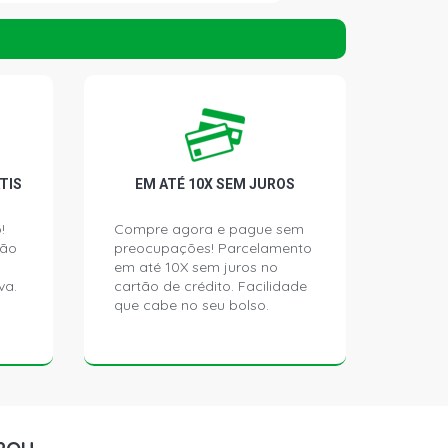
H PREMIUM HATCH 1.4 8V
14YF FLEX (2008 - 2012)
H SS HATCH 1.8 8V FLEX (2006 -
H STD HATCH 1.8 8V GASOLINA
TIS
EM ATÉ 10X SEM JUROS
)
!
Compre agora e pague sem
ção
preocupações! Parcelamento
H BACK HATCH 1.8 8V GASOLINA
)
em até 10X sem juros no
va.
cartão de crédito. Facilidade
que cabe no seu bolso.
H JOY HATCH 1.8 8V GASOLINA
)
H MAXX HATCH 1.8 8V GASOLINA
)