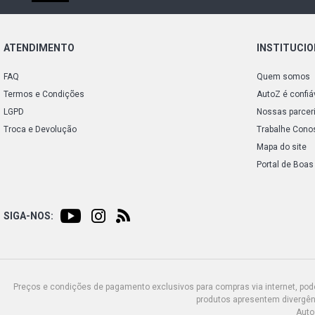
ATENDIMENTO
INSTITUCI
FAQ
Quem somos
Termos e Condições
AutoZ é confiá
LGPD
Nossas parcer
Troca e Devolução
Trabalhe Cono
Mapa do site
Portal de Boas
SIGA-NOS:
Preços e condições de pagamento exclusivos para compras via internet, poden
produtos apresentem divergênc
Auto