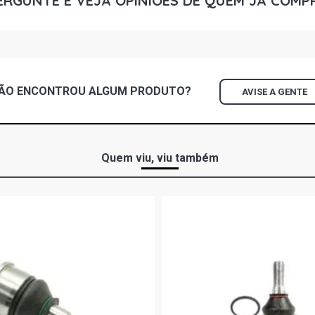
ERGUNTE E VEJA OPINIÕES DE QUEM JÁ COMP
CORSA HATC
GASOLINA (2
CORSA SEDA
(2005 - 2007
ÃO ENCONTROU
ALGUM
PRODUTO?
AVISE A GENTE
CORSA SEDA
GASOLINA (2
CORSA SEDA
Quem viu, viu também
GASOLINA (2
CORSA SEDA
N14YF FLEX 
CORSA SEDA
ECONOFLEX N
CORSA SEDA
FLEX (2005 