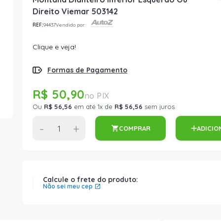
Direito Viemar 503142
REF:
94437
Vendido por:
Clique e veja!
Formas de Pagamento
R$ 50,90
Ou
R$ 56,56
em até 1x de
R$ 56,56
sem juros
-
+
COMPRAR
ADICIO
Calcule o frete do produto:
Não sei meu cep