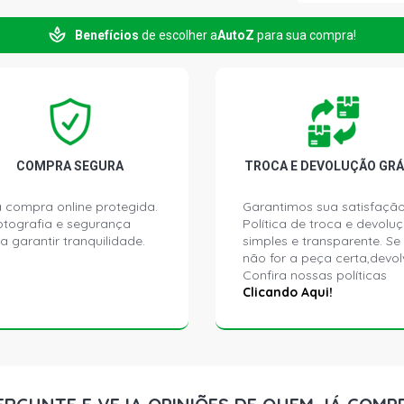
Benefícios
de escolher a
AutoZ
para sua compra!
CORSA HATC
ECONOFLEX N
CORSA HATC
2009)
CORSA HATC
COMPRA SEGURA
TROCA E DEVOLUÇÃO GRÁ
(2002 - 2008
 compra online protegida.
Garantimos sua satisfação
ptografia e segurança
Política de troca e devolu
CORSA HATC
a garantir tranquilidade.
simples e transparente. Se
(2002 - 2008
não for a peça certa,devol
Confira nossas políticas
CORSA HATC
Clicando Aqui!
(2005 - 2007
CORSA HATC
(2004 - 2009