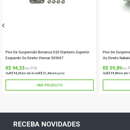
Pivo De Suspensão Bonanza D20 Dianteiro Superior
Pivo De Suspensã
Esquerdo Ou Direito Viemar 503047
Ou Direito Naka
R$ 94,33
R$ 59,89
no PIX
no 
Ou
R$ 94,33
em até 3x de
R$ 31,44
sem juros
Ou
R$ 59,89
em até 
VER PRODUTO
RECEBA NOVIDADES