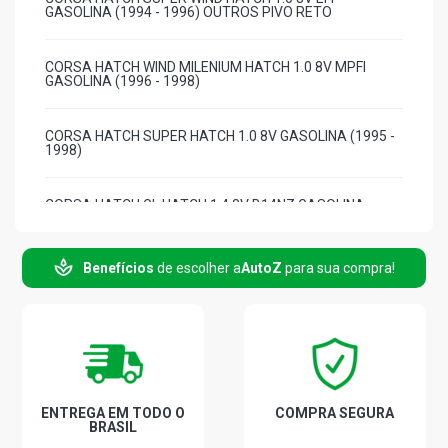
GASOLINA (1994 - 1996) OUTROS PIVO RETO
CORSA HATCH WIND MILENIUM HATCH 1.0 8V MPFI
GASOLINA (1996 - 1998)
CORSA HATCH SUPER HATCH 1.0 8V GASOLINA (1995 -
1998)
CORSA HATCH GL HATCH 1.4 8V B14NZ GASOLINA
(1994 - 1996) OUTROS PIVO RETO
Benefícios
de escolher a
AutoZ
para sua compra!
CORSA HATCH GSI HATCH 1.6 16V GASOLINA (1995 -
1998) OUTROS PIVO RETO
CORSA HATCH WIND HATCH 1.6 8V GASOLINA (1994 -
1998) OUTROS PIVO RETO
CORSA HATCH GL HATCH 1.6 8V GASOLINA (1994 -
ENTREGA EM TODO O
COMPRA SEGURA
1998) OUTROS PIVO RETO
BRASIL