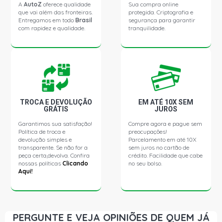
A
AutoZ
oferece qualidade
Sua compra online
que vai além das fronteiras.
protegida. Criptografia e
CORSA PICKUP CHAMP EFI PICKUP 1.6 8V GASOLINA
Entregamos em todo
Brasil
segurança para garantir
(1994 - 1996) OUTROS PIVO RETO
com rapidez e qualidade.
tranquilidade.
CORSA PICKUP CHAMP MPFI PICKUP 1.6 8V GASOLINA
(1995 - 1998) OUTROS PIVO RETO
CORSA PICKUP EFI GL PICKUP 1.6 8V GASOLINA (1995 -
1996) OUTROS PIVO RETO
TROCA E DEVOLUÇÃO
EM ATÉ 10X SEM
GRÁTIS
JUROS
CORSA PICKUP GL PICKUP 1.6 8V GASOLINA (1995 -
Garantimos sua satisfação!
Compre agora e pague sem
1998)
Política de troca e
preocupações!
devolução simples e
Parcelamento em até 10X
transparente. Se não for a
sem juros no cartão de
CORSA PICKUP RODEIO PICKUP 1.6 8V GASOLINA (1998
peça certa,devolva. Confira
crédito. Facilidade que cabe
- 1998) OUTROS PIVO RETO
nossas políticas
Clicando
no seu bolso.
Aqui!
CORSA PICKUP STD PICKUP 1.6 8V GASOLINA (1998 -
1998) OUTROS PIVO RETO
PERGUNTE E VEJA OPINIÕES DE QUEM JÁ
CORSA SEDAN SUPER SEDAN 1.0 16V GASOLINA (1998 -