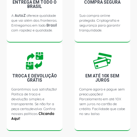
FOX ROUTE HATCH 1.6 8V EA113 FLEX (2009 - 2010)
ENTREGA EM TODO O
COMPRA SEGURA
BRASIL
A
AutoZ
oferece qualidade
Sua compra online
FOX BLUEMOTION HATCH 1.6 8V VHT EA111 CCRA L4
que vai além das fronteiras.
protegida. Criptografia e
FLEX (2013 - 2015)
Entregamos em todo
Brasil
segurança para garantir
com rapidez e qualidade.
tranquilidade.
GOL G5 STD HATCH 1.0 8V VHT EA111 CCNA L4 FLEX
(2008 - 2013)
GOL G5 STD HATCH 1.6 8V VHT EA111 CCRA L4 FLEX
(2008 - 2012)
TROCA E DEVOLUÇÃO
EM ATÉ 10X SEM
GRÁTIS
JUROS
GOL G5 I-MOTION HATCH 1.6 8V VHT EA111 CCRA L4
FLEX (2008 - 2012)
Garantimos sua satisfação!
Compre agora e pague sem
Política de troca e
preocupações!
devolução simples e
Parcelamento em até 10X
GOL G5 POWER HATCH 1.6 8V VHT EA111 CCRA L4 FLEX
transparente. Se não for a
sem juros no cartão de
(2008 - 2013)
peça certa,devolva. Confira
crédito. Facilidade que cabe
nossas políticas
Clicando
no seu bolso.
Aqui!
SAVEIRO G5 CE PICKUP 1.6 8V VHT EA111 CCRA L4 FLEX
(2008 - 2014)