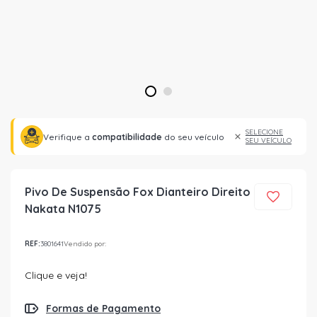
1
2
SELECIONE
Verifique a
compatibilidade
do seu veículo
SEU VEÍCULO
Pivo De Suspensão Fox Dianteiro Direito
Nakata N1075
REF:
3801641
Vendido por:
Clique e veja!
Formas de Pagamento