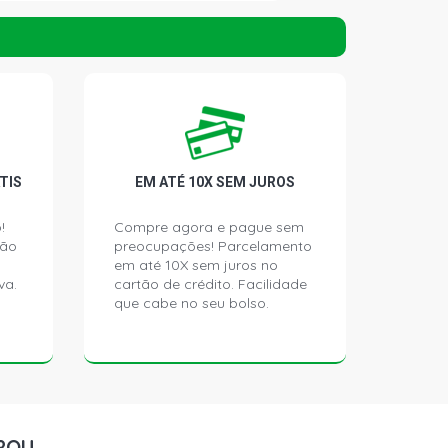
ICKUP 2.7 16V 2TR-FE L4 FLEX (2010 -
UV 2.7 16V 2TR-FE L4 FLEX (2007 -
D CD PICKUP 3.0 16V DIESEL (2005 -
TIS
EM ATÉ 10X SEM JUROS
!
Compre agora e pague sem
4D CD PICKUP 3.0 16V DIESEL (2005 -
ção
preocupações! Parcelamento
em até 10X sem juros no
va.
cartão de crédito. Facilidade
que cabe no seu bolso.
CKUP 3.0 8V DIESEL (2005 - 2005)
UV 3.0 16V DIESEL (2005 - 2015)
4D SUV 3.0 16V DIESEL (2005 - 2015)
ROU