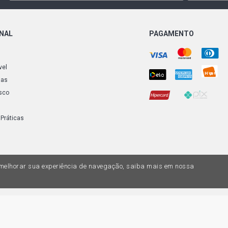
HILUX CD SR
(2016 - 2021
ONAL
PAGAMENTO
HILUX CD GR
GASOLINA (2
vel
ias
HILUX SR CH
FTV L4 DIES
sco
 Práticas
a melhorar sua experiência de navegação, saiba mais em nossa
do variar nas lojas físicas. Ofertas válidas na compra de até 10 peças de cada 
ias de valores, o preço válido é o do carrinhos de compras. Vendas sujeitas a 
Z, uma empresa do Grupo DPaschoal - Razão Social: Comercial Automotiva S.A. -