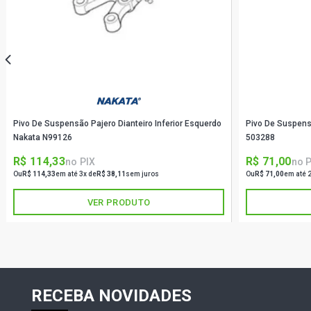
Pivo De Suspensão Pajero Dianteiro Inferior Esquerdo
Pivo De Suspensã
Nakata N99126
503288
R$ 114,33
R$ 71,00
no PIX
no 
Ou
R$ 114,33
em até 3x de
R$ 38,11
sem juros
Ou
R$ 71,00
em até 
VER PRODUTO
RECEBA NOVIDADES