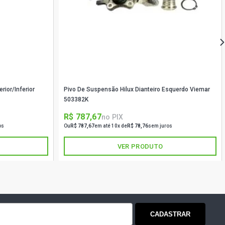
9 - 2021)
R SUV 2.7 16V 2TR-FE L4 FLEX (2017
IAMOND 4X4 PICKUP 2.8 16V 1GD-
EL (2019 - 2021)
ior/Inferior
Pivo De Suspensão Hilux Dianteiro Esquerdo Viemar
RV SUV 2.7 16V 2TR-FE L4 FLEX
503382K
)
R$ 787,67
no PIX
os
Ou
R$ 787,67
em até 10x de
R$ 78,76
sem juros
4 PICKUP 2.8 16V 1GD-FTV L4 DIESEL
)
VER PRODUTO
I 4X4 CHASSI CURTO 2.8 16V 1GD-
EL (2016 - 2021)
V PICKUP 2.7 16V 2TR-FE L4 FLEX
)
CADASTRAR