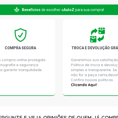
HILUX SRV P
Benefícios
de escolher a
AutoZ
para sua compra!
2016)
HILUX SW4 S
2016)
HILUX SR D4
2015)
COMPRA SEGURA
TROCA E DEVOLUÇÃO GRÁ
 compra online protegida.
Garantimos sua satisfação
HILUX SRV D
ptografia e segurança
Política de troca e devolu
2015)
a garantir tranquilidade.
simples e transparente. Se
não for a peça certa,devol
Confira nossas políticas
HILUX DX PI
Clicando Aqui!
HILUX SW4 S
HILUX SRV D
ERGUNTE E VEJA OPINIÕES DE QUEM JÁ COMP