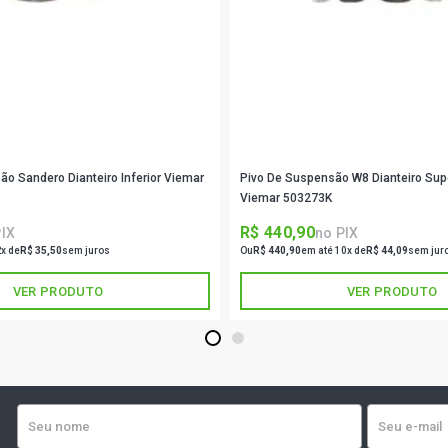
DIESEL (201
HILUX SW4 S
- 2021)
HILUX SRX D
FTV L4 DIES
o Sandero Dianteiro Inferior Viemar
Pivo De Suspensão W8 Dianteiro Super
HILUX SW4 S
Viemar 503273K
(2018 - 2021
R$ 440,90
PIX
no PIX
2x de
R$ 35,50
sem juros
Ou
R$ 440,90
em até 10x de
R$ 44,09
sem jur
HILUX CS 4X
(2016 - 2021
VER PRODUTO
VER PRODUTO
HILUX CHASS
1
2
FTV L4 DIES
HILUX CD SR
(2016 - 2021