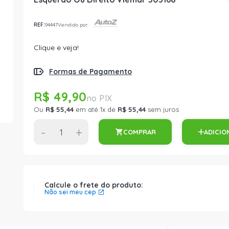
REF:
94447
Vendido por:
Clique e veja!
Formas de Pagamento
R$ 49,90
Ou
R$ 55,44
em até 1x de
R$ 55,44
sem juros
-
+
COMPRAR
ADICIO
Calcule o frete do produto:
Não sei meu cep