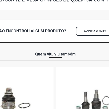
HILUX SW4 
(2009 - 2015
HILUX SR PI
2016)
ÃO ENCONTROU
ALGUM
PRODUTO?
AVISE A GENTE
HILUX SRV P
2016)
Quem viu, viu também
HILUX SRX P
2016)
HILUX SW4 S
2016)
HILUX SW4 
(2016 - 2016
HILUX GR-S 