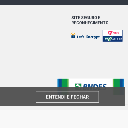
 PICKUP 2.7 16V 2TR-FE L4 FLEX
)
SITE SEGURO E
RECONHECIMENTO
-S 4X4 PICKUP 4.0 24V 1GR-FE V6
020 - 2021)
ALLENGE CD TDI HATCH 2.8 16V 1GD-
EL (2018 - 2018)
ENTENDI E FECHAR
produto por cliente, até o término dos nossos estoques para internet. Caso os
análise e confirmação de dados.
 CNPJ: