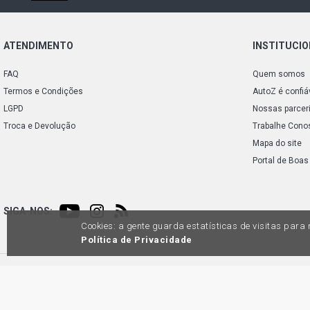
ATENDIMENTO
INSTITUCI
FAQ
Quem somos
Termos e Condições
AutoZ é confiá
LGPD
Nossas parcer
Troca e Devolução
Trabalhe Cono
Mapa do site
Portal de Boas
SIGA-NOS:
Cookies: a gente guarda estatísticas de visitas par
Política de Privacidade
Preços e condições de pagamento exclusivos para compras via internet, poden
produtos apresentem divergênc
Auto