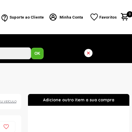
0
Suporte ao Cliente
Minha Conta
Favoritos
OK
EU VEÍCULO