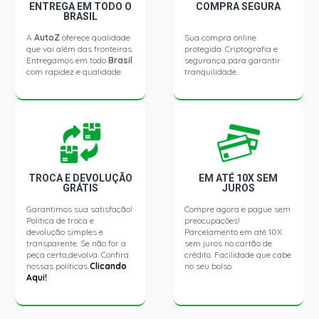
ENTREGA EM TODO O
COMPRA SEGURA
BRASIL
A
AutoZ
oferece qualidade
Sua compra online
que vai além das fronteiras.
protegida. Criptografia e
Entregamos em todo
Brasil
segurança para garantir
com rapidez e qualidade.
tranquilidade.
TROCA E DEVOLUÇÃO
EM ATÉ 10X SEM
GRÁTIS
JUROS
Garantimos sua satisfação!
Compre agora e pague sem
Política de troca e
preocupações!
devolução simples e
Parcelamento em até 10X
transparente. Se não for a
sem juros no cartão de
peça certa,devolva. Confira
crédito. Facilidade que cabe
nossas políticas
Clicando
no seu bolso.
Aqui!