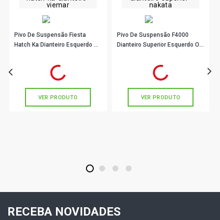
Pivo De Suspensão Fiesta
Pivo De Suspensão F4000
Hatch Ka Dianteiro Esquerdo Ou
Dianteiro Superior Esquerdo Ou
Direito Viemar 503383
Direito Nakata N99067
R$ 38,78
R$ 99,89
no PIX
no PIX
Ou
R$ 38,78
em até 1x de
R$ 38,78
Ou
R$ 99,89
em até 3x de
R$ 33,29
sem juros
sem juros
VER PRODUTO
VER PRODUTO
1
2
3
4
RECEBA NOVIDADES