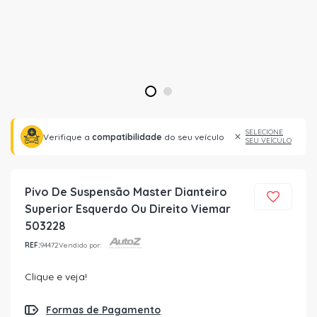
1
2
SELECIONE
Verifique a
compatibilidade
do seu veículo
SEU VEÍCULO
Pivo De Suspensão Master Dianteiro
Superior Esquerdo Ou Direito Viemar
503228
REF:
94472
Vendido por:
Clique e veja!
Formas de Pagamento