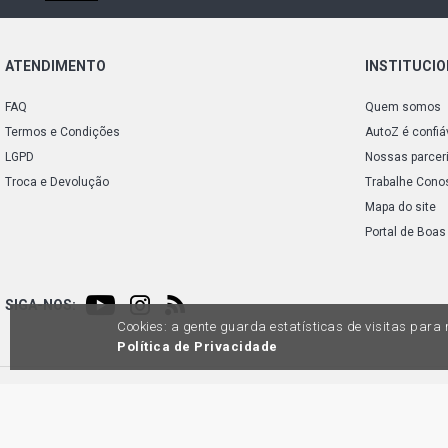
ATENDIMENTO
INSTITUCI
FAQ
Quem somos
Termos e Condições
AutoZ é confiá
LGPD
Nossas parcer
Troca e Devolução
Trabalhe Cono
Mapa do site
Portal de Boas
SIGA-NOS:
Cookies: a gente guarda estatísticas de visitas par
Política de Privacidade
Preços e condições de pagamento exclusivos para compras via internet, poden
produtos apresentem divergênc
Auto