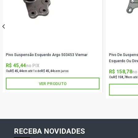
Pivo Suspensão Esquerdo Argo 503453 Viemar
Pivo De Suspensã
Esquerdo Ou Dir
R$ 45,44
no PIX
R$ 158,78
no
Ou
R$ 45,44
em até 1x de
R$ 45,44
sem juros
Ou
R$ 158,78
em até
VER PRODUTO
RECEBA NOVIDADES