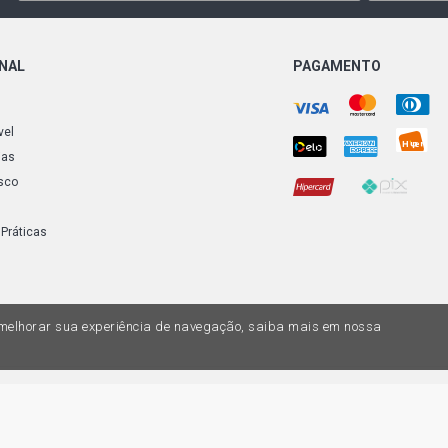
ONAL
PAGAMENTO
vel
ias
sco
 Práticas
a melhorar sua experiência de navegação, saiba mais em nossa
do variar nas lojas físicas. Ofertas válidas na compra de até 10 peças de cada 
ias de valores, o preço válido é o do carrinhos de compras. Vendas sujeitas a 
Z, uma empresa do Grupo DPaschoal - Razão Social: Comercial Automotiva S.A. -