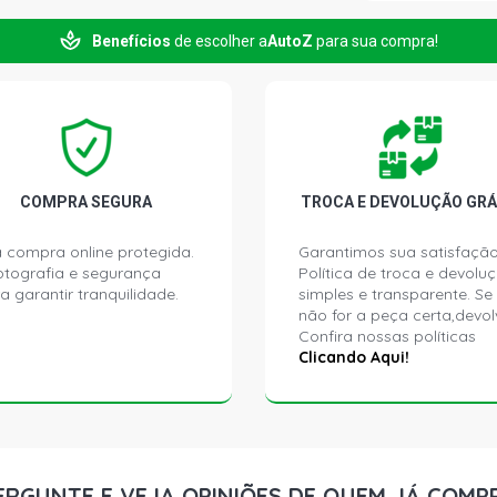
Benefícios
de escolher a
AutoZ
para sua compra!
S10 LT PIC
(2012 - 2016
S10 LTZ PI
(2012 - 2016
COMPRA SEGURA
TROCA E DEVOLUÇÃO GRÁ
 compra online protegida.
Garantimos sua satisfação
ptografia e segurança
Política de troca e devolu
a garantir tranquilidade.
simples e transparente. Se
não for a peça certa,devol
Confira nossas políticas
Clicando Aqui!
ERGUNTE E VEJA OPINIÕES DE QUEM JÁ COMP