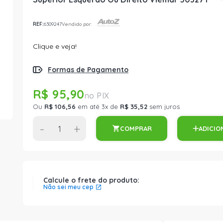
REF:
6309247
Vendido por:
Clique e veja!
Formas de Pagamento
R$ 95,90
Ou
R$ 106,56
em até 3x de
R$ 35,52
sem juros
-
+
COMPRAR
ADICIO
Calcule o frete do produto:
Não sei meu cep