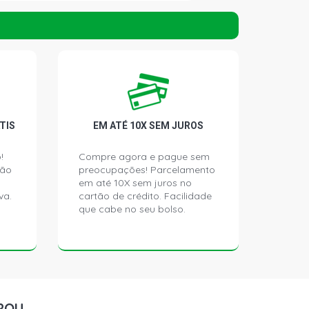
KUP 2.8 16V DURAMAX XLD28 DIESEL
)
CKUP 2.8 16V DURAMAX XLD28 DIESEL
)
TIS
EM ATÉ 10X SEM JUROS
!
Compre agora e pague sem
ção
preocupações! Parcelamento
em até 10X sem juros no
va.
cartão de crédito. Facilidade
que cabe no seu bolso.
ROU