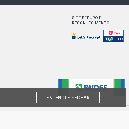
SITE SEGURO E
RECONHECIMENTO
ENTENDI E FECHAR
produto por cliente, até o término dos nossos estoques para internet. Caso os
análise e confirmação de dados.
 CNPJ: