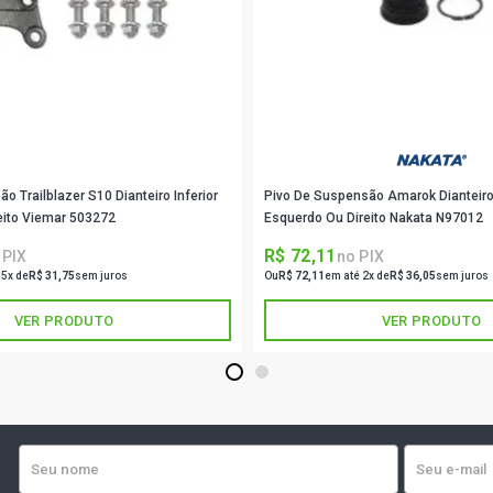
o Trailblazer S10 Dianteiro Inferior
Pivo De Suspensão Amarok Dianteiro
eito Viemar 503272
Esquerdo Ou Direito Nakata N97012
R$ 72,11
 PIX
no PIX
 5x de
R$ 31,75
sem juros
Ou
R$ 72,11
em até 2x de
R$ 36,05
sem juros
VER PRODUTO
VER PRODUTO
1
2