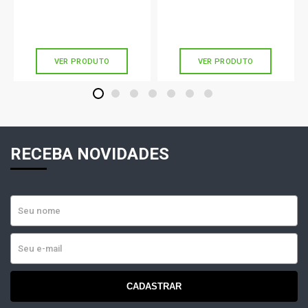
R$ 172,11
R$ 78,90
no PIX
no PIX
Ou
R$ 172,11
em até 5x de
R$ 34,42
Ou
R$ 78,90
em até 2x de
R$ 39,45
sem juros
sem juros
VER PRODUTO
VER PRODUTO
1
2
3
4
5
6
7
RECEBA NOVIDADES
CADASTRAR