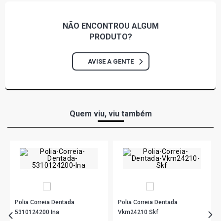
LK1513 STD CAMINHAO 5.7 12V OM352 DIESEL (1970 -
1989)
NÃO ENCONTROU
ALGUM
LK1516 STD CAMINHAO 5.7 12V OM352 DIESEL (1970 -
PRODUTO?
1986)
AVISE A GENTE
LK2013 STD CAMINHAO 5.7 12V OM352 DIESEL (1970 -
1984)
LK2213 STD CAMINHAO 5.7 12V OM352 DIESEL (1970 -
1989)
Quem viu, viu também
MF-296 STD TRATOR 3.3 8V PERKINS 4203 DIESEL (1979
- 1990)
Polia Correia Dentada
Polia Correia Dentada
5310124200 Ina
Vkm24210 Skf