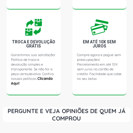
LA2213 STD CAMINHAO 5.7 12V OM352 DIESEL (1970 -
1983)
LAK1113 STD CAMINHAO 5.7 12V OM352 DIESEL (1982 -
1987)
TROCA E DEVOLUÇÃO
EM ATÉ 10X SEM
GRÁTIS
JUROS
LAK1313 STD CAMINHAO 5.7 12V OM352 DIESEL (1970 -
Garantimos sua satisfação!
Compre agora e pague sem
1988)
Política de troca e
preocupações!
devolução simples e
Parcelamento em até 10X
transparente. Se não for a
sem juros no cartão de
LAK2013 STD CAMINHAO 5.7 12V OM352 DIESEL (1970 -
peça certa,devolva. Confira
crédito. Facilidade que cabe
1983)
nossas políticas
Clicando
no seu bolso.
Aqui!
LK1113 STD CAMINHAO 5.7 12V OM352 DIESEL (1982 -
1987)
PERGUNTE E VEJA OPINIÕES DE QUEM JÁ
LK1313 STD CAMINHAO 5.7 12V OM352 DIESEL (1970 -
COMPROU
1987)