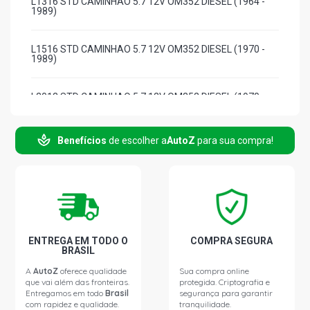
L1316 STD CAMINHAO 5.7 12V OM352 DIESEL (1964 -
1989)
L1516 STD CAMINHAO 5.7 12V OM352 DIESEL (1970 -
1989)
L2013 STD CAMINHAO 5.7 12V OM352 DIESEL (1970 -
1989)
Benefícios
de escolher a
AutoZ
para sua compra!
L2213 STD CAMINHAO 5.7 12V OM352 DIESEL (1981 -
1989)
LA1113 STD CAMINHAO 5.7 12V OM352 DIESEL (1979 -
1988)
LA1313 STD CAMINHAO 5.7 12V OM352 DIESEL (1970 -
ENTREGA EM TODO O
COMPRA SEGURA
1983)
BRASIL
A
AutoZ
oferece qualidade
Sua compra online
que vai além das fronteiras.
protegida. Criptografia e
LA2013 STD CAMINHAO 5.7 12V OM352 DIESEL (1970 -
Entregamos em todo
Brasil
segurança para garantir
1983)
com rapidez e qualidade.
tranquilidade.