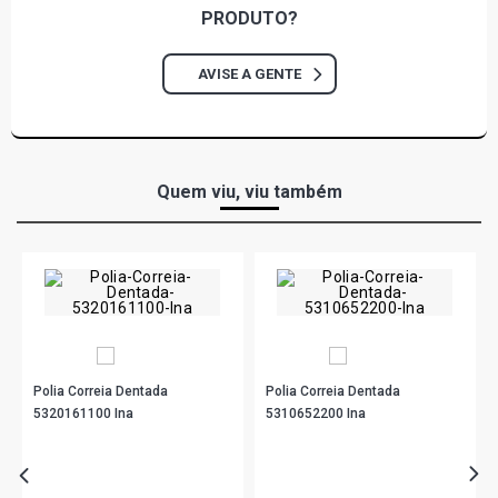
PRODUTO?
STRADA WORKING CABINE SIMPLES PICKUP 1.6 16V
TORQUE GASOLINA (2001 - 2002)
AVISE A GENTE
Quem viu, viu também
Polia Correia Dentada
Polia Correia Dentada
5320161100 Ina
5310652200 Ina
R$ 42,11
R$ 201,90
no PIX
no PIX
Ou
R$ 42,11
em até 1x de
R$ 42,11
Ou
R$ 201,90
em até 6x de
R$ 33,65
sem juros
sem juros