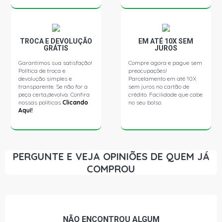
1999)
SIENA ELX SEDAN 1.6 16V TORQUE GASOLINA (1998 -
2003)
TROCA E DEVOLUÇÃO
EM ATÉ 10X SEM
GRÁTIS
JUROS
Garantimos sua satisfação!
Compre agora e pague sem
SIENA HL SEDAN 1.6 16V TORQUE GASOLINA (1997 -
Política de troca e
preocupações!
1998)
devolução simples e
Parcelamento em até 10X
transparente. Se não for a
sem juros no cartão de
peça certa,devolva. Confira
crédito. Facilidade que cabe
SIENA STILE SEDAN 1.6 16V TORQUE GASOLINA (1998 -
nossas políticas
Clicando
no seu bolso.
1999)
Aqui!
STRADA ADVENTURE CABINE ESTENDIDA PICKUP 1.6
16V TORQUE GASOLINA (2002 - 2002)
PERGUNTE E VEJA OPINIÕES DE QUEM JÁ
COMPROU
STRADA LX CABINE ESTENDIDA PICKUP 1.6 16V
TORQUE GASOLINA (1999 - 2002)
STRADA WORKING CABINE ESTENDIDA PICKUP 1.6 16V
TORQUE GASOLINA (2001 - 2002)
NÃO ENCONTROU
ALGUM