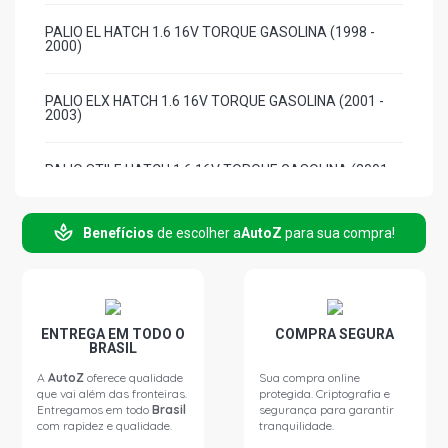
PALIO EL HATCH 1.6 16V TORQUE GASOLINA (1998 -
2000)
PALIO ELX HATCH 1.6 16V TORQUE GASOLINA (2001 -
2003)
PALIO STILE HATCH 1.6 16V TORQUE GASOLINA (2001 -
2003)
Benefícios
de escolher a
AutoZ
para sua compra!
PALIO WEEKEND ADVENTURE SW 1.6 16V TORQUE
GASOLINA (1999 - 2003)
PALIO WEEKEND SPORT SW 1.6 16V TORQUE GASOLINA
(1997 - 2000)
ENTREGA EM TODO O
COMPRA SEGURA
BRASIL
PALIO WEEKEND STILE SW 1.6 16V TORQUE GASOLINA
A
AutoZ
oferece qualidade
Sua compra online
(1997 - 2003)
que vai além das fronteiras.
protegida. Criptografia e
Entregamos em todo
Brasil
segurança para garantir
com rapidez e qualidade.
tranquilidade.
SIENA EL SEDAN 1.6 16V TORQUE GASOLINA (1997 -