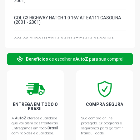
2001)
GOL G3 HIGHWAY HATCH 1.0 16V AT EA111 GASOLINA
(2001 - 2001)
GOL G3 OURO HATCH 1.0 16V AT EA111 GASOLINA
(2000 - 2001)
Benefícios
de escolher a
AutoZ
para sua compra!
GOL G3 PLUS HATCH 1.0 16V AT EA111 GASOLINA (2000
- 2001)
GOL G3 TURBO HATCH 1.0 16V AT TURBO GASOLINA
(2000 - 2003)
GOL G3 POWER HATCH 1.0 16V EA111 (2002 - 2003)
ENTREGA EM TODO O
COMPRA SEGURA
BRASIL
A
AutoZ
oferece qualidade
Sua compra online
PARATI G2 STD SW 1.0 16V AT EA111 GASOLINA (1996 -
que vai além das fronteiras.
protegida. Criptografia e
1999)
Entregamos em todo
Brasil
segurança para garantir
com rapidez e qualidade.
tranquilidade.