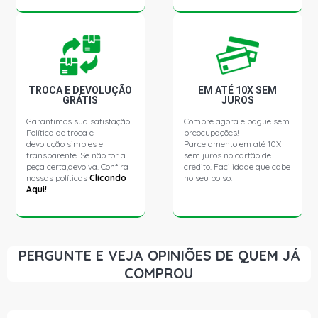
PARATI G2 STD SW 1.0 16V AT TURBO GASOLINA (2000
- 2001)
PARATI G3 STD SW 1.0 16V AT EA111 GASOLINA (2000 -
2001)
TROCA E DEVOLUÇÃO
EM ATÉ 10X SEM
GRÁTIS
JUROS
PARATI G3 FUN SW 1.0 16V AT EA111 GASOLINA (2001 -
2001)
Garantimos sua satisfação!
Compre agora e pague sem
Política de troca e
preocupações!
devolução simples e
Parcelamento em até 10X
PARATI G3 PLUS SW 1.0 16V AT EA111 GASOLINA (2000
transparente. Se não for a
sem juros no cartão de
- 2001)
peça certa,devolva. Confira
crédito. Facilidade que cabe
nossas políticas
Clicando
no seu bolso.
Aqui!
POLO STD HATCH 1.0 16V EA111 (2003 - 2003)
PERGUNTE E VEJA OPINIÕES DE QUEM JÁ
COMPROU