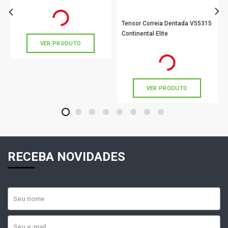
R$ 352,11
no PIX
Ou
R$ 352,11
em até 10x de
R$ 35,21
sem juros
Tensor Correia Dentada V55315
Continental Elite
VER PRODUTO
R$ 210,90
no PIX
Ou
R$ 210,90
em até 7x de
R$ 30,12
sem juros
VER PRODUTO
1
2
3
4
5
6
7
8
RECEBA NOVIDADES