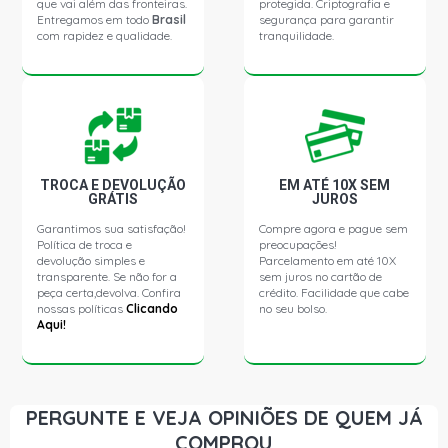
que vai além das fronteiras.
protegida. Criptografia e
PALIO ELX HATCH 1.5 8V FIASA GASOLINA (1997 - 2001)
Entregamos em todo
Brasil
segurança para garantir
com rapidez e qualidade.
tranquilidade.
PALIO WEEKEND 6 MARCHAS SW 1.0 8V FIASA
GASOLINA (1999 - 2000)
PALIO WEEKEND ELX SW 1.5 8V FIASA GASOLINA (1997 -
2001)
TROCA E DEVOLUÇÃO
EM ATÉ 10X SEM
GRÁTIS
JUROS
SIENA STD SEDAN 1.0 8V FIASA GASOLINA (1999 -
2000)
Garantimos sua satisfação!
Compre agora e pague sem
Política de troca e
preocupações!
devolução simples e
Parcelamento em até 10X
SIENA 500 SEDAN 1.0 8V FIASA GASOLINA (1999 - 2000)
transparente. Se não for a
sem juros no cartão de
peça certa,devolva. Confira
crédito. Facilidade que cabe
nossas políticas
Clicando
no seu bolso.
Aqui!
SIENA 6 MARCHAS SEDAN 1.0 8V FIASA GASOLINA
(1999 - 2000)
SIENA STD SEDAN 1.5 8V FIASA GASOLINA (1999 -
2000)
PERGUNTE E VEJA OPINIÕES DE QUEM JÁ
COMPROU