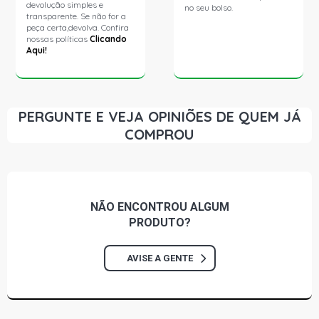
devolução simples e
no seu bolso.
transparente. Se não for a
peça certa,devolva. Confira
nossas políticas
Clicando
Aqui!
PERGUNTE E VEJA OPINIÕES DE QUEM JÁ
COMPROU
NÃO ENCONTROU
ALGUM
PRODUTO?
AVISE A GENTE