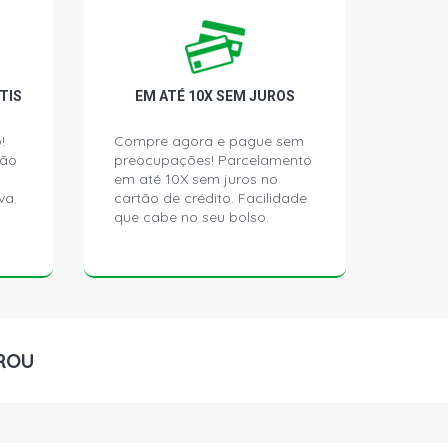
ATCH 1.6 8V AP (1995 - 1999)
TIS
EM ATÉ 10X SEM JUROS
TCH 1.6 8V AP (1995 - 1998)
!
Compre agora e pague sem
ção
preocupações! Parcelamento
ATCH 1.6 8V AP (1997 - 2003)
em até 10X sem juros no
va.
cartão de crédito. Facilidade
que cabe no seu bolso.
LUS HATCH 1.6 8V AP (2003 - 2004)
LING STONES HATCH 1.6 8V AP (1995
 HATCH 1.6 8V AP (1996 - 1998)
ROU
HATCH 1.8 8V AP (1995 - 1999)