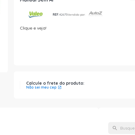
REF:
42675
Vendido por:
Clique e veja!
Calcule o frete do produto:
Não sei meu cep