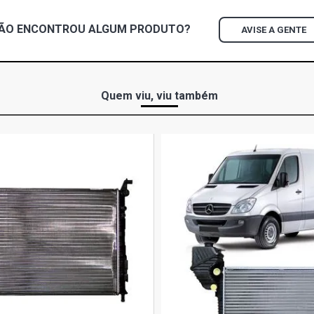
GOL G2 ATLA
ÃO ENCONTROU
ALGUM
PRODUTO?
AVISE A GENTE
GOL G2 CL H
GOL G2 CLI 
Quem viu, viu também
GOL G2 COPA
GOL G2 GL H
GOL G2 GLI 
GOL G2 MI H
GOL G2 STAR
GOL G2 TSI 