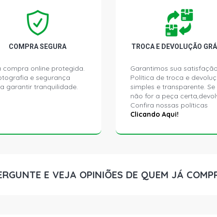
GOL G2 GL H
COMPRA SEGURA
TROCA E DEVOLUÇÃO GRÁ
GOL G2 I HA
 compra online protegida.
Garantimos sua satisfação
ptografia e segurança
Política de troca e devolu
GOL G2 MI H
a garantir tranquilidade.
simples e transparente. Se
não for a peça certa,devol
Confira nossas políticas
GOL G2 MI-P
Clicando Aqui!
GOL G2 ROL
- 1996)
GOL G2 STAR
ERGUNTE E VEJA OPINIÕES DE QUEM JÁ COMP
GOL G2 STD 