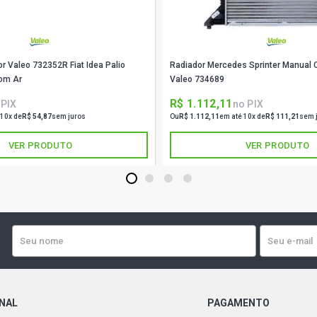
GOL G2 GTI 
r Valeo 732352R Fiat Idea Palio
Radiador Mercedes Sprinter Manual
GOL G2 TSI 
om Ar
Valeo 734689
R$ 1.112,11
 PIX
no PIX
GOL G2 STD 
 10x de
R$ 54,87
sem juros
Ou
R$ 1.112,11
em até 10x de
R$ 111,21
sem 
VER PRODUTO
VER PRODUTO
GOL G2 TSI 
1
2
3
4
GOL G3 STD 
GOL G3 CITY
GOL G3 COPA
ONAL
PAGAMENTO
GOL G3 POWE