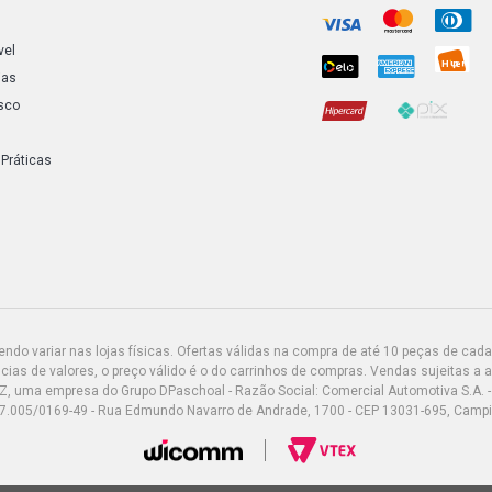
GOL G3 STD 
vel
ias
sco
GOL G3 GTI 
 Práticas
GOL G3 STD 
GOL G4 STD 
GOL G4 CITY
GOL G4 POWE
do variar nas lojas físicas. Ofertas válidas na compra de até 10 peças de cada 
2009)
ias de valores, o preço válido é o do carrinhos de compras. Vendas sujeitas a 
Z, uma empresa do Grupo DPaschoal - Razão Social: Comercial Automotiva S.A. -
7.005/0169-49 - Rua Edmundo Navarro de Andrade, 1700 - CEP 13031-695, Camp
GOL G4 RALL
2008)