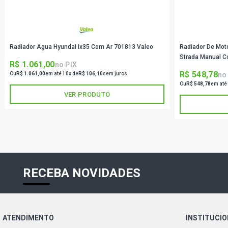
Radiador Agua Hyundai Ix35 Com Ar 701813 Valeo
Radiador De Moto
Strada Manual C
R$ 1.061,00
no PIX
R$ 548,78
no
Ou
R$ 1.061,00
em até 10x de
R$ 106,10
sem juros
Ou
R$ 548,78
em até
VER PRODUTO
RECEBA NOVIDADES
ATENDIMENTO
INSTITUCI