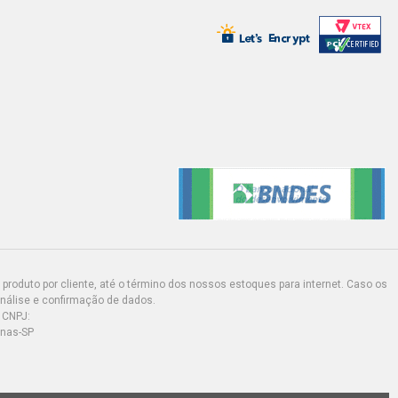
HATCH 1.8 8V AP (2000 - 2004)
HATCH 2.0 16V AP (2000 - 2004)
HATCH 2.0 8V AP (2000 - 2002)
HATCH 1.6 8V AP FLEX (2006 - 2013)
 HATCH 1.6 8V AP FLEX (2006 - 2013)
R HATCH 1.6 8V AP FLEX (2006 -
produto por cliente, até o término dos nossos estoques para internet. Caso os
análise e confirmação de dados.
 CNPJ:
inas-SP
Y HATCH 1.6 8V AP FLEX (2005 -