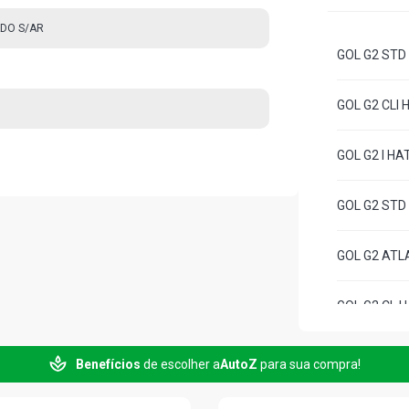
DO S/AR
GOL G2 STD 
GOL G2 CLI 
GOL G2 I HA
GOL G2 STD 
GOL G2 ATLA
GOL G2 CL H
GOL G2 CLI 
Benefícios
de escolher a
AutoZ
para sua compra!
GOL G2 COPA