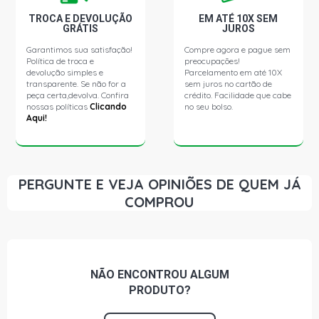
GOL G3 OURO HATCH 1.0 16V AT EA111 GASOLINA
(2000 - 2002) AR CONDICIONADO S/AR, CAMBIO
TROCA E DEVOLUÇÃO
EM ATÉ 10X SEM
MANUAL
GRÁTIS
JUROS
Garantimos sua satisfação!
Compre agora e pague sem
Política de troca e
preocupações!
GOL G3 PLUS HATCH 1.0 16V AT EA111 GASOLINA (2000
devolução simples e
- 2005) AR CONDICIONADO S/AR, CAMBIO MANUAL
Parcelamento em até 10X
transparente. Se não for a
sem juros no cartão de
peça certa,devolva. Confira
crédito. Facilidade que cabe
nossas políticas
Clicando
no seu bolso.
GOL G3 TURBO HATCH 1.0 16V AT TURBO GASOLINA
Aqui!
(2000 - 2003)
GOL G3 POWER HATCH 1.0 16V EA111 (2002 - 2003) AR
CONDICIONADO S/AR, CAMBIO MANUAL
PERGUNTE E VEJA OPINIÕES DE QUEM JÁ
COMPROU
GOL G3 STD HATCH 1.0 8V AT (2000 - 2004) AR
CONDICIONADO S/AR, CAMBIO MANUAL
GOL G3 CITY HATCH 1.0 8V AT (2003 - 2005) AR
CONDICIONADO S/AR, CAMBIO MANUAL
NÃO ENCONTROU
ALGUM
PRODUTO?
GOL G3 OURO HATCH 1.0 8V AT (2000 - 2002) AR
CONDICIONADO S/AR, CAMBIO MANUAL