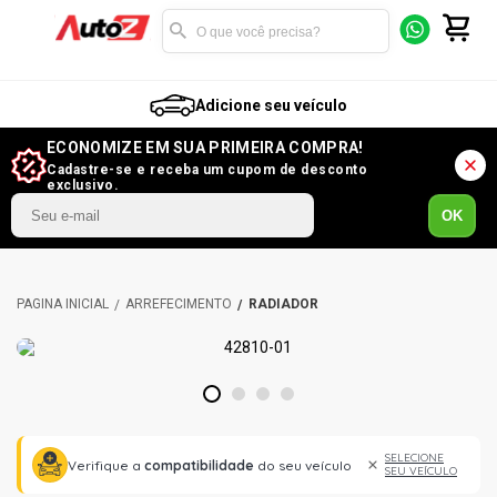
Adicione seu veículo
ECONOMIZE EM SUA PRIMEIRA COMPRA!
Cadastre-se e receba um cupom de desconto
exclusivo.
OK
ARREFECIMENTO
RADIADOR
1
2
3
4
SELECIONE
Verifique a
compatibilidade
do seu veículo
SEU VEÍCULO