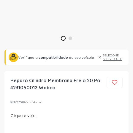
1
2
SELECIONE
Verifique a
compatibilidade
do seu veículo
SEU VEÍCULO
Reparo Cilindro Membrana Freio 20 Pol
4231050012 Wabco
REF:
23598
Vendido por:
Clique e veja!