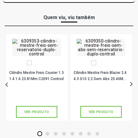
Quem viu, viu também
Cilindro Mestre Freio Courier 1.3
Cilindro Mestre Freio Blazer 2.4
1.4 1.6 23.81Mm C2091 Controil
4.3 S10 2.2 Sem Abs 25.40Mm
C2073 Controil
R$ 177,67
R$ 165,44
no PIX
no PIX
Ou
R$ 177,67
em até 5x de
R$ 35,53
Ou
R$ 165,44
em até 5x de
R$ 33,08
sem juros
sem juros
VER PRODUTO
VER PRODUTO
1
2
3
4
5
6
7
8