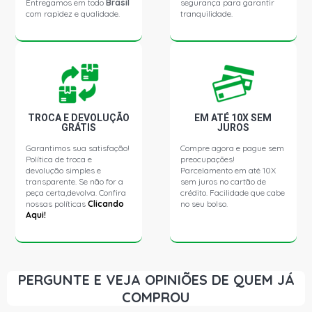
Entregamos em todo
Brasil
segurança para garantir
- 1994)
com rapidez e qualidade.
tranquilidade.
F1000 SUPERCAB PICKUP 3.9 8V MWM D229/4 DIESEL
(1992 - 1994)
F1000 STD PICKUP 3.9 8V MWM DIESEL (1992 - 1994)
TROCA E DEVOLUÇÃO
EM ATÉ 10X SEM
GRÁTIS
JUROS
F1000 S-SERIE PICKUP 3.9 8V TD229EC4 DIESEL (1992 -
1994)
Garantimos sua satisfação!
Compre agora e pague sem
Política de troca e
preocupações!
devolução simples e
Parcelamento em até 10X
F1000 SR PICKUP 3.9 MWM DIESEL (1992 - 1994)
transparente. Se não for a
sem juros no cartão de
peça certa,devolva. Confira
crédito. Facilidade que cabe
nossas políticas
Clicando
no seu bolso.
Aqui!
F1000 STD PICKUP 3.9 8V MWM 229/4 L4 DIESEL (1992 -
1994)
D20 STD PICKUP 2.5 8V DIESEL (1992 - 1996)
PERGUNTE E VEJA OPINIÕES DE QUEM JÁ
COMPROU
D20 STD PICKUP 3.8 8V PERKINS Q20B4 DIESEL (1992 -