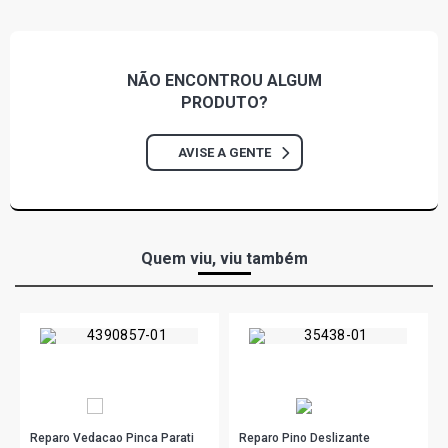
1996)
D20 CABINE DUPLA PICKUP 3.8 8V PERKINS Q20B4
DIESEL (1992 - 1996)
NÃO ENCONTROU
ALGUM
PRODUTO?
D20 CABINE SIMPLES PICKUP 3.8 8V PERKINS Q20B4
DIESEL (1992 - 1996)
AVISE A GENTE
D20 CABINE SIMPLES PICKUP 4.0 8V MAXION D4 DIESEL
(1992 - 1996)
Quem viu, viu também
D20 STD PICKUP 4.0 8V MAXION S4 DIESEL (1992 - 1996)
D20 CABINE DUPLA PICKUP 4.0 8V MAXION S4 DIESEL
(1992 - 1996)
D20 STD PICKUP 4.0 8V MAXION S4T DIESEL (1992 -
1996)
Reparo Vedacao Pinca Parati
Reparo Pino Deslizante